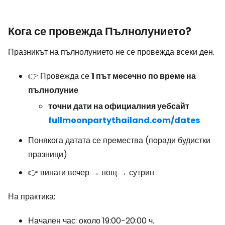
Кога се провежда Пълнолунието?
Празникът на пълнолунието не се провежда всеки ден.
👉 Провежда се
1 път месечно по време на
пълнолуние
точни дати на официалния уебсайт
fullmoonpartythailand.com/dates
Понякога датата се премества (поради будистки
празници)
👉 винаги вечер → нощ → сутрин
На практика:
Начален час: около 19:00-20:00 ч.