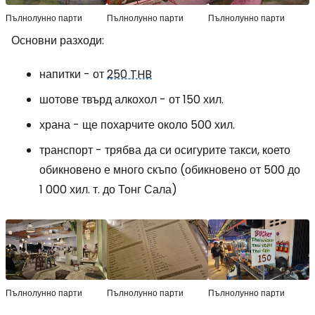
Пълнолунно парти
Пълнолунно парти
Пълнолунно парти
Основни разходи:
напитки - от
250 THB
шотове твърд алкохол - от 150 хил.
храна - ще похарчите около 500 хил.
транспорт - трябва да си осигурите такси, което
обикновено е много скъпо (обикновено от 500 до
1 000 хил. т. до Тонг Сала)
Пълнолунно парти
Пълнолунно парти
Пълнолунно парти