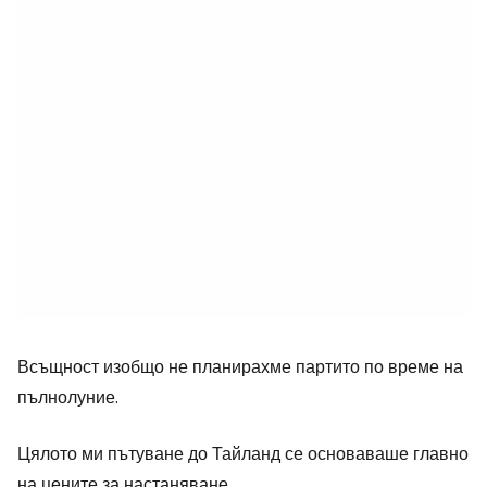
Всъщност изобщо не планирахме партито по време на
пълнолуние.
Цялото ми пътуване до Тайланд се основаваше главно
на цените за настаняване.