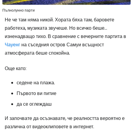
Пълнолунно парти
Не че там няма никой. Хората бяха там, баровете
работеха, музиката звучеше. Но всичко беше...
изненадващо тихо. В сравнение с вечерните партита в
Чауенг
на съседния остров Самуи всъщност
атмосферата беше спокойна.
Още като:
седене на плажа.
Първото ви питие
да се оглеждаш
И започвате да осъзнавате, че реалността вероятно е
различна от видеоклиповете в интернет.