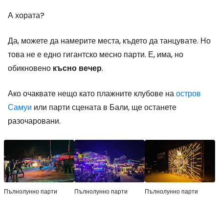
А хората?
Да, можете да намерите места, където да танцувате. Но
това не е едно гигантско месно парти. Е, има, но
обикновено
късно
вечер
.
Ако очаквате нещо като плажните клубове на
остров
Самуи
или парти сцената в Бали, ще останете
разочаровани.
Пълнолунно парти
Пълнолунно парти
Пълнолунно парти