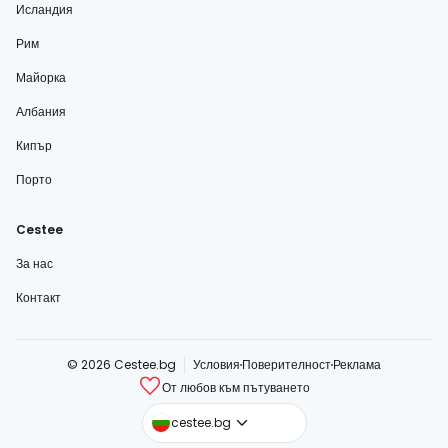
Исландия
Рим
Майорка
Албания
Кипър
Порто
Cestee
За нас
Контакт
© 2026 Cestee.bg
Условия
Поверителност
Реклама
От любов към пътуването
cestee.com
cestee.bg
cestee.sk