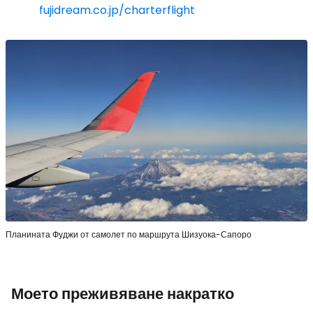
fujidream.co.jp/charterflight
Планината Фуджи от самолет по маршрута Шизуока-Сапоро
Моето преживяване накратко