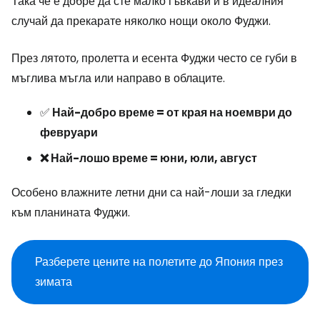
Така че е добре да сте малко гъвкави и в идеалния
случай да прекарате няколко нощи около Фуджи.
През лятото, пролетта и есента Фуджи често се губи в
мъглива мъгла или направо в облаците.
✅
Най-добро време = от края на ноември до
февруари
❌ Най-лошо време = юни, юли, август
Особено влажните летни дни са най-лоши за гледки
към планината Фуджи.
Разберете цените на полетите до Япония през
зимата