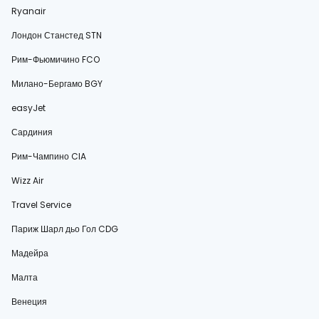
Ryanair
Лондон Станстед STN
Рим-Фьюмичино FCO
Милано-Бергамо BGY
easyJet
Сардиния
Рим-Чампино CIA
Wizz Air
Travel Service
Париж Шарл дьо Гол CDG
Мадейра
Малта
Венеция