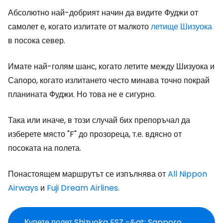
Абсолютно най-добрият начин да видите Фуджи от
самолет е, когато излитате от малкото
летище Шизуока
в посока север.
Имате най-голям шанс, когато летите между Шизуока и
Сапоро, когато излитането често минава точно покрай
планината Фуджи. Но това не е сигурно.
Така или иначе, в този случай бих препоръчал да
изберете място "F" до прозореца, т.е. вдясно от
посоката на полета.
Понастоящем маршрутът се изпълнява от
All Nippon
Airways
и
Fuji Dream Airlines
.
Купете полет Shizuoka FSZ -&gt; Sapporo