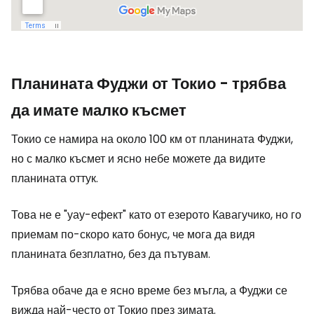
Планината Фуджи от Токио - трябва
да имате малко късмет
Токио се намира на около 100 км от планината Фуджи,
но с малко късмет и ясно небе можете да видите
планината оттук.
Това не е "уау-ефект" като от езерото Кавагучико, но го
приемам по-скоро като бонус, че мога да видя
планината безплатно, без да пътувам.
Трябва обаче да е ясно време без мъгла, а Фуджи се
вижда най-често от Токио през зимата.