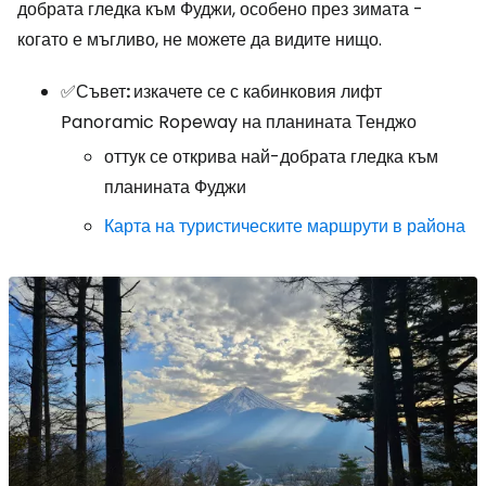
добрата гледка към Фуджи, особено през зимата -
когато е мъгливо, не можете да видите нищо.
✅Съвет
:
изкачете се с кабинковия лифт
Panoramic Ropeway
на планината Тенджо
оттук се открива най-добрата гледка към
планината Фуджи
Карта на туристическите маршрути в района