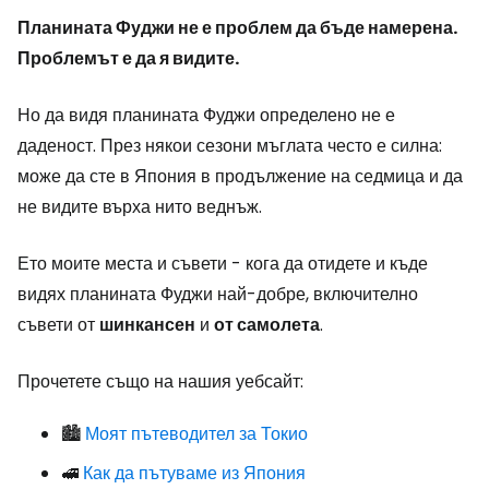
Планината Фуджи не е проблем да бъде намерена.
Проблемът е да я видите.
Но да видя планината Фуджи определено не е
даденост. През някои сезони мъглата често е силна:
може да сте в Япония в продължение на седмица и да
не видите върха нито веднъж.
Ето моите места и съвети - кога да отидете и къде
видях планината Фуджи най-добре, включително
съвети от
шинкансен
и
от самолета
.
Прочетете също на нашия уебсайт:
🏙️
Моят пътеводител за Токио
🚅
Как да пътуваме из Япония