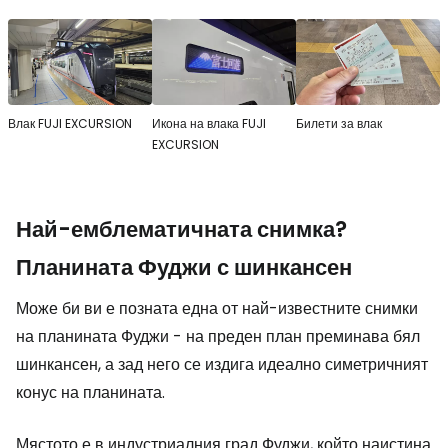
Влак FUJI EXCURSION
Икона на влака FUJI
Билети за влак
EXCURSION
Най-емблематичната снимка?
Планината Фуджи с шинкансен
Може би ви е позната една от най-известните снимки
на планината Фуджи - на преден план преминава бял
шинкансен, а зад него се издига идеално симетричният
конус на планината.
Мястото е в индустриалния град Фуджи, който наистина