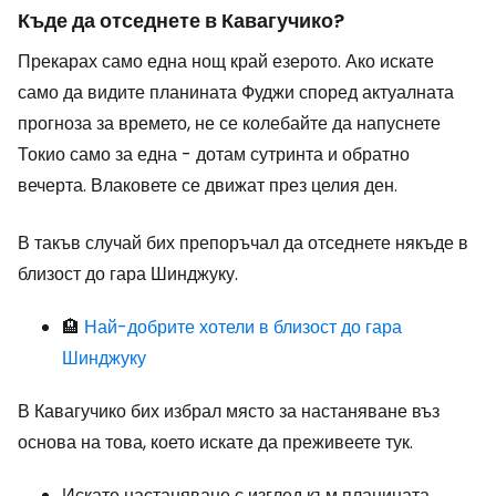
Къде да отседнете в Кавагучико?
Прекарах само една нощ край езерото. Ако искате
само да видите планината Фуджи според актуалната
прогноза за времето, не се колебайте да напуснете
Токио само за една - дотам сутринта и обратно
вечерта. Влаковете се движат през целия ден.
В такъв случай бих препоръчал да отседнете някъде в
близост до гара Шинджуку.
🏨
Най-добрите хотели в близост до гара
Шинджуку
В Кавагучико бих избрал място за настаняване въз
основа на това, което искате да преживеете тук.
Искате настаняване с изглед към планината