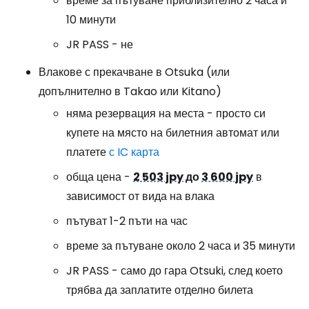
време за пътуване приблизително 2 часа и
10 минути
JR PASS - не
Влакове с прекачване в Otsuka (или
допълнително в Takao или Kitano)
няма резервация на места - просто си
купете на място на билетния автомат или
платете
с IC карта
обща цена -
2 503 jpy
до
3 600 jpy
в
зависимост от вида на влака
пътуват 1-2 пъти на час
време за пътуване около 2 часа и 35 минути
JR PASS - само до гара Otsuki, след което
трябва да заплатите отделно билета