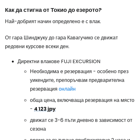
Как да стигна от Токио до езерото?
Най-добрият начин определено е с влак.
От гара Шинджуку до гара Кавагучико се движат
редовни курсове всеки ден.
Директни влакове
FUJI EXCURSION
Необходима е резервация - особено през
уикендите, препоръчвам предварителна
резервация
онлайн
обща цена, включваща резервация на място
-
4 123 jpy
движат се 3-6 пъти дневно в зависимост от
сезона