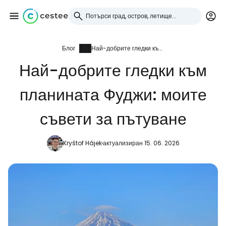
Блог
Най-добрите гледки към планината Фуджи: моите съвети за пътуване
Влезте в Cestee
Най-добрите гледки към
... световната общност на туристите
планината Фуджи: моите
Продължете с Google
съвети за пътуване
Kryštof Hájek
актуализиран 15. 06. 2026
Продължете с Facebook
Продължете с имейл