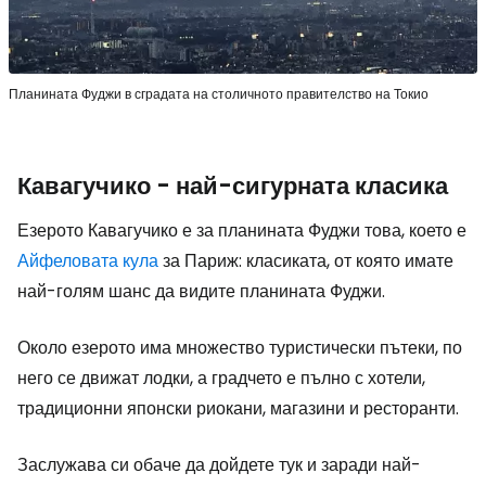
Планината Фуджи в сградата на столичното правителство на Токио
Кавагучико - най-сигурната класика
Езерото Кавагучико е за планината Фуджи това, което е
Айфеловата кула
за Париж: класиката, от която имате
най-голям шанс да видите планината Фуджи.
Около езерото има множество туристически пътеки, по
него се движат лодки, а градчето е пълно с хотели,
традиционни японски риокани, магазини и ресторанти.
Заслужава си обаче да дойдете тук и заради най-