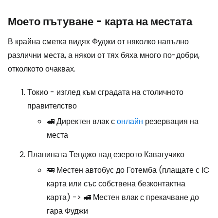
Моето пътуване - карта на местата
В крайна сметка видях Фуджи от няколко напълно
различни места, а някои от тях бяха много по-добри,
отколкото очаквах.
Токио - изглед към сградата на столичното
правителство
🚅 Директен влак с
онлайн
резервация на
места
Планината Тенджо над езерото Кавагучико
🚌 Местен автобус до Готемба (плащате с IC
карта или със собствена безконтактна
карта) -> 🚅 Местен влак с прекачване до
гара Фуджи