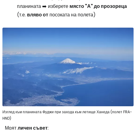
планината ➡️ изберете
място "А" до прозореца
(т.е.
вляво от
посоката на полета)
Изглед към планината Фуджи при захода към летище Ханеда (полет FRA-
HND)
Моят
личен съвет
: