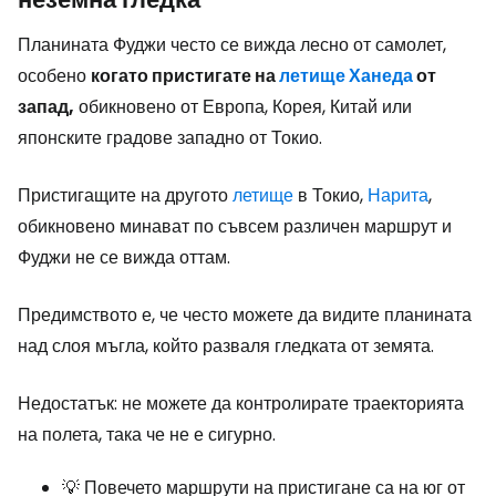
Планината Фуджи често се вижда лесно от самолет,
особено
когато пристигате на
летище Ханеда
от
запад,
обикновено от Европа, Корея, Китай или
японските градове западно от Токио.
Пристигащите на другото
летище
в Токио,
Нарита
,
обикновено минават по съвсем различен маршрут и
Фуджи не се вижда оттам.
Предимството е, че често можете да видите планината
над слоя мъгла, който разваля гледката от земята.
Недостатък: не можете да контролирате траекторията
на полета, така че не е сигурно.
💡 Повечето маршрути на пристигане са на юг от