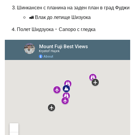
Шинкансен с планина на заден план в град Фуджи
🚅 Влак до летище Шизуока
Полет Шидзуока - Сапоро с гледка