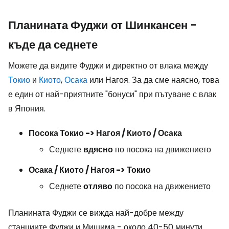
Планината Фуджи от Шинкансен -
къде да седнете
Можете да видите Фуджи и директно от влака между
Токио
и
Киото
,
Осака
или Нагоя. За да сме наясно, това
е един от най-приятните "бонуси" при пътуване с влак
в Япония.
Посока Токио -> Нагоя / Киото / Осака
Седнете
вдясно
по посока на движението
Осака / Киото / Нагоя -> Токио
Седнете
отляво
по посока на движението
Планината Фуджи се вижда най-добре между
станциите Фуджи и Мишима - около 40-50 минути