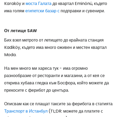
Karaköy и
моста Галата
до квартал Eminönü, където
има голям
египетски базар с
подправки и сувенири.
От летище SAW
Бих взел метрото от летището до крайната станция
Kadiköy, където има много оживен и местен квартал
Moda.
На мен много ми хареса тук - има огромно
разнообразие от ресторанти и магазини, а от кея се
открива хубава гледка към Босфора, който можете да
прекосите с ферибот до центъра.
Описвам как се плащат таксите за ферибота в статията
Транспорт в Истанбул
(TL;DR: можете да платите с