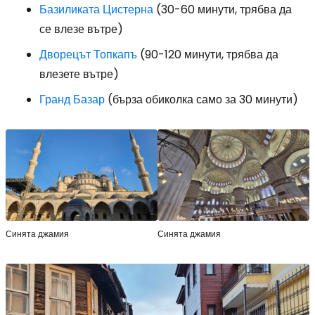
Базиликата Цистерна
(30-60 минути, трябва да
се влезе вътре)
Дворецът Топкапъ
(90-120 минути, трябва да
влезете вътре)
Гранд Базар
(бърза обиколка само за 30 минути)
Синята джамия
Синята джамия