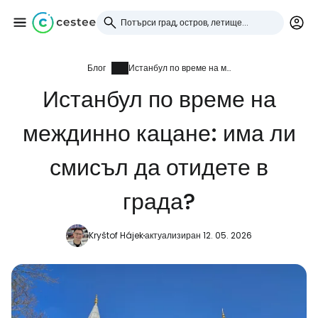
Блог
Истанбул по време на междинно кацане: има ли смисъл да отидете в града?
Влезте в Cestee
Истанбул по време на
... световната общност на туристите
междинно кацане: има ли
Продължете с Google
смисъл да отидете в
града?
Продължете с Facebook
Kryštof Hájek
актуализиран 12. 05. 2026
Продължете с имейл