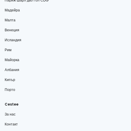
Париж Шарл дьо Гол CDG
Мадейра
Малта
Венеция
Исландия
Рим
Майорка
Албания
Кипър
Порто
Cestee
За нас
Контакт