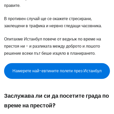
правите.
В противен случай ще се окажете стресирани,
заклещени в трафика и нервно гледащи часовника.
Опитахме Истанбул повече от веднъж по време на
престоя ни - и разликата между доброто и лошото
решение всеки път беше изцяло в планирането.
Намерете най-евтините полети през Истанбул
Заслужава ли си да посетите града по
време на престой?