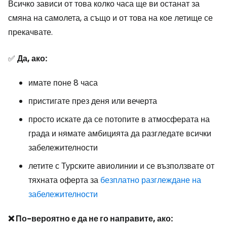
Всичко зависи от това колко часа ще ви останат за
смяна на самолета, а също и от това на кое летище се
прекачвате.
✅
Да, ако:
имате поне 8 часа
пристигате през деня или вечерта
просто искате да се потопите в атмосферата на
града и нямате амбицията да разгледате всички
забележителности
летите с Турските авиолинии и се възползвате от
тяхната оферта за
безплатно разглеждане на
забележителности
❌ По-вероятно е да не го направите, ако: