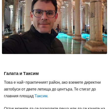
Галата и Таксим
Това е най-практичният район, ако вземете директни
автобуси от двете летища до центъра. Те стигат до
главния площад
Таксим
.
Оттук можете да се разходите пеша или да се качите на