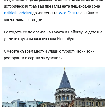
историческия трамвай през главната пешеходна зона
Istiklal Caddesi
до известната
кула Галата
с нейните
впечатляващи гледки.
Разходете се по алеите на Галата и Бейоглу, където ще
усетите вкуса на класическия Истанбул.
Смесете съвсем местни улици с туристически зони,
ресторанти и сергии за сувенири.