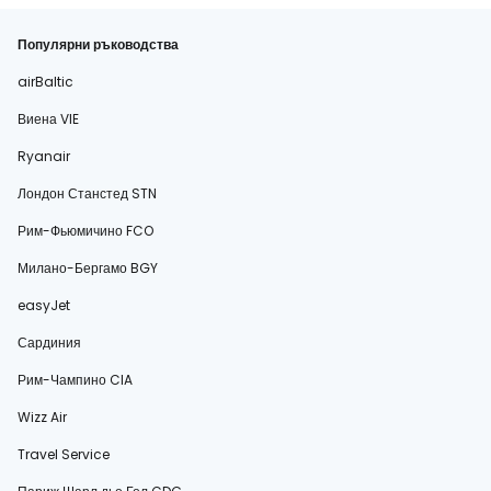
Популярни ръководства
airBaltic
Виена VIE
Ryanair
Лондон Станстед STN
Рим-Фьюмичино FCO
Милано-Бергамо BGY
easyJet
Сардиния
Рим-Чампино CIA
Wizz Air
Travel Service