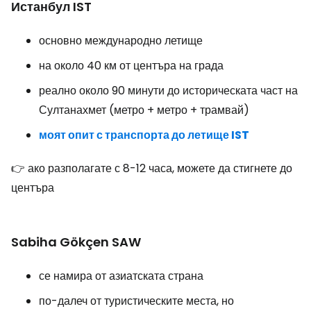
Истанбул IST
основно международно летище
на около 40 км от центъра на града
реално около 90 минути до историческата част на
Султанахмет (метро + метро + трамвай)
моят опит с транспорта до летище IST
👉 ако разполагате с 8-12 часа, можете да стигнете до
центъра
Sabiha Gökçen SAW
се намира от азиатската страна
по-далеч от туристическите места, но