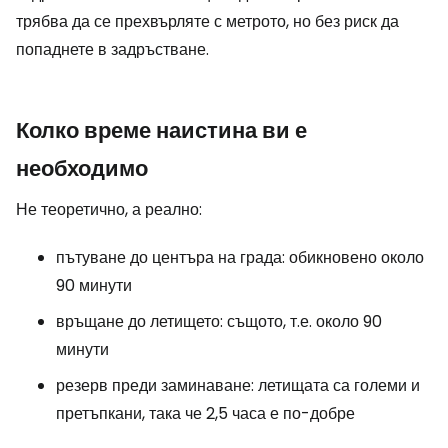
трябва да се прехвърляте с метрото, но без риск да
попаднете в задръстване.
Колко време наистина ви е
необходимо
Не теоретично, а реално:
пътуване до центъра на града: обикновено около
90 минути
връщане до летището: същото, т.е. около 90
минути
резерв преди заминаване: летищата са големи и
претъпкани, така че 2,5 часа е по-добре