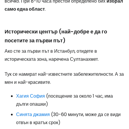
всичко. При 8-10 часа престой определено бих
избрал
само една област
.
Исторически център (най-добре е да го
посетите за първи път)
Ако сте за първи път в Истанбул, отидете в
историческата зона, наречена Султанахмет.
Тук се намират най-известните забележителности. А за
мен и най-красивите.
Хагия София
(посещение за около 1 час, има
дълги опашки)
Синята джамия
(30-60 минути, може да се види
отвън в кратък срок)