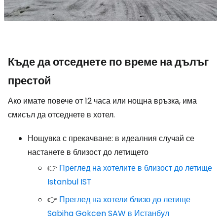
Къде да отседнете по време на дълъг
престой
Ако имате повече от 12 часа или нощна връзка, има
смисъл да отседнете в хотел.
Нощувка с прекачване: в идеалния случай се
настанете в близост до летището
👉
Преглед на хотелите в близост до летище
Istanbul IST
👉
Преглед на хотели близо до летище
Sabiha Gokcen SAW в Истанбул