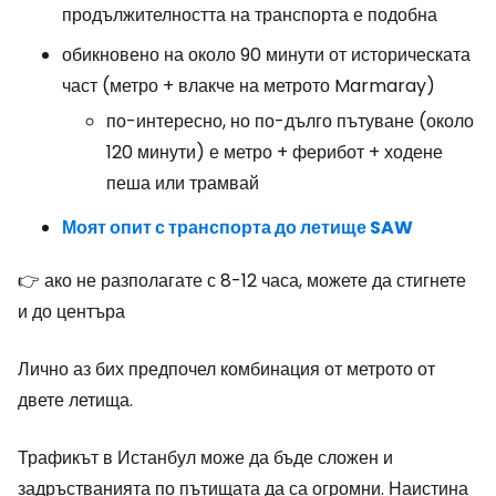
продължителността на транспорта е подобна
обикновено на около 90 минути от историческата
част (метро + влакче на метрото Marmaray)
по-интересно, но по-дълго пътуване (около
120 минути) е метро + ферибот + ходене
пеша или трамвай
Моят опит с транспорта до летище SAW
👉 ако не разполагате с 8-12 часа, можете да стигнете
и до центъра
Лично аз бих предпочел комбинация от метрото от
двете летища.
Трафикът в Истанбул може да бъде сложен и
задръстванията по пътищата да са огромни. Наистина