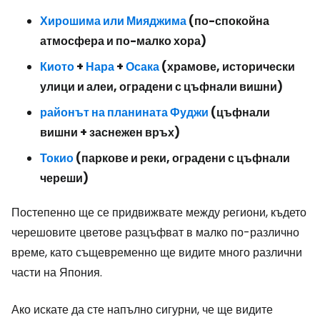
Хирошима или
Мияджима
(по-спокойна
атмосфера и по-малко хора)
Киото
+
Нара
+
Осака
(храмове, исторически
улици и алеи, оградени с цъфнали вишни)
районът на планината Фуджи
(цъфнали
вишни + заснежен връх)
Токио
(паркове и реки, оградени с цъфнали
череши)
Постепенно ще се придвижвате между региони, където
черешовите цветове разцъфват в малко по-различно
време, като същевременно ще видите много различни
части на Япония.
Ако искате да сте напълно сигурни, че ще видите