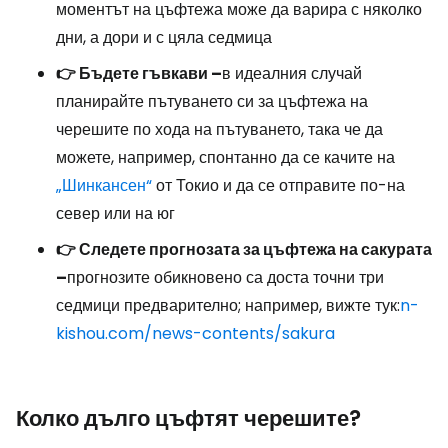
моментът на цъфтежа може да варира с няколко
дни, а дори и с цяла седмица
👉 Бъдете гъвкави –
в идеалния случай
планирайте пътуването си за цъфтежа на
черешите по хода на пътуването, така че да
можете, например, спонтанно да се качите на
„Шинкансен“
от Токио и да се отправите по-на
север или на юг
👉 Следете прогнозата за цъфтежа на сакурата
–
прогнозите обикновено са доста точни три
седмици предварително; например, вижте тук:
n-
kishou.com/news-contents/sakura
Колко дълго цъфтят черешите?