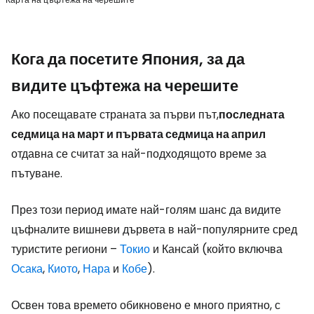
Кога да посетите Япония, за да
видите цъфтежа на черешите
Ако посещавате страната за първи път,
последната
седмица на март и първата седмица на април
отдавна се считат за най-подходящото време за
пътуване.
През този период имате най-голям шанс да видите
цъфналите вишневи дървета в най-популярните сред
туристите региони –
Токио
и Кансай (който включва
Осака
,
Киото
,
Нара
и
Кобе
).
Освен това времето обикновено е много приятно, с