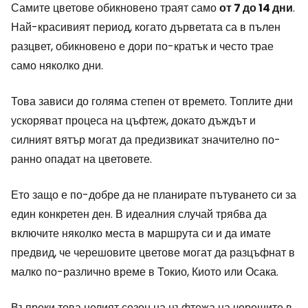
Самите цветове обикновено траят само
от 7 до 14 дни
.
Най-красивият период, когато дърветата са в пълен
разцвет, обикновено е дори по-кратък и често трае
само няколко дни.
Това зависи до голяма степен от времето. Топлите дни
ускоряват процеса на цъфтеж, докато дъждът и
силният вятър могат да предизвикат значително по-
ранно опадат на цветовете.
Ето защо е по-добре да не планирате пътуването си за
един конкретен ден. В идеалния случай трябва да
включите няколко места в маршрута си и да имате
предвид, че черешовите цветове могат да разцъфнат в
малко по-различно време в Токио, Киото или Осака.
Въпреки това целият сезон на цъфтежа на черешите в