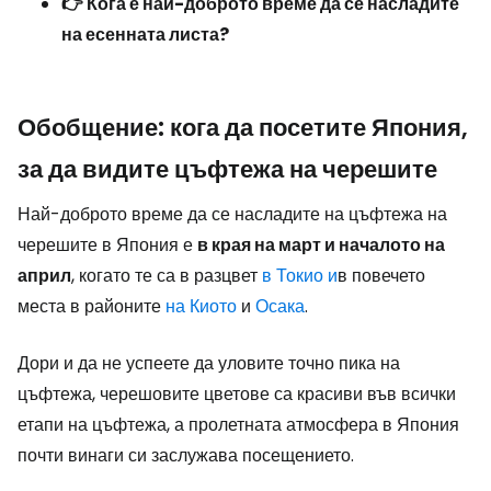
👉 Кога е най-доброто време да се насладите
на есенната листа?
Обобщение: кога да посетите Япония,
за да видите цъфтежа на черешите
Най-доброто време да се насладите на цъфтежа на
черешите в Япония е
в края на март и началото на
април
, когато те са в разцвет
в Токио и
в повечето
места в районите
на Киото
и
Осака
.
Дори и да не успеете да уловите точно пика на
цъфтежа, черешовите цветове са красиви във всички
етапи на цъфтежа, а пролетната атмосфера в Япония
почти винаги си заслужава посещението.