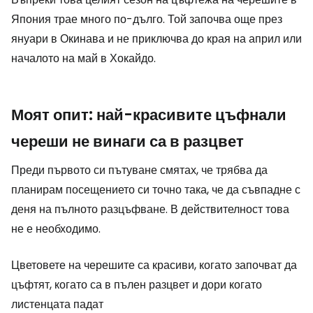
Япония трае много по-дълго. Той започва още през
януари в Окинава и не приключва до края на април или
началото на май в Хокайдо.
Моят опит: най-красивите цъфнали
череши не винаги са в разцвет
Преди първото си пътуване смятах, че трябва да
планирам посещението си точно така, че да съвпадне с
деня на пълното разцъфване. В действителност това
не е необходимо.
Цветовете на черешите са красиви, когато започват да
цъфтят, когато са в пълен разцвет и дори когато
листенцата падат