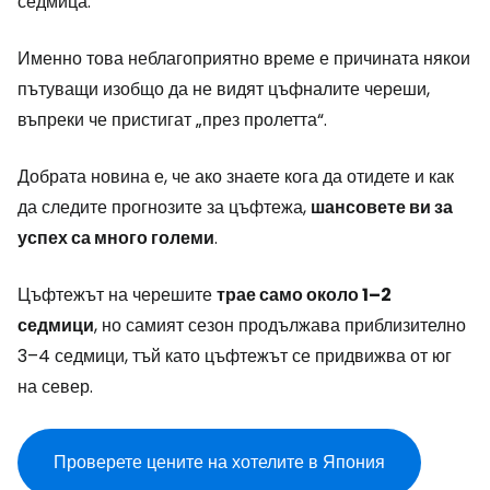
седмица.
Именно това неблагоприятно време е причината някои
пътуващи изобщо да не видят цъфналите череши,
въпреки че пристигат „през пролетта“.
Добрата новина е, че ако знаете кога да отидете и как
да следите прогнозите за цъфтежа,
шансовете ви за
успех са много големи
.
Цъфтежът на черешите
трае само около 1–2
седмици
, но самият сезон продължава приблизително
3–4 седмици, тъй като цъфтежът се придвижва от юг
на север.
Проверете цените на хотелите в Япония