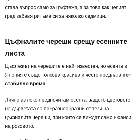
става въпрос само за цъфтежа, а за това как целият
град забавя ритъма си за няколко седмици.
Цъфналите череши срещу есенните
листа
Цъфтежът на черешите е най-известен, но есента в
Япония е също толкова красива и често предлага
по-
стабилно време
.
Лично аз леко предпочитам есента, защото цветовете
на дърветата са по-разнообразни от тези на
цъфналите череши, при които се виждат само нюанси
на розовото.