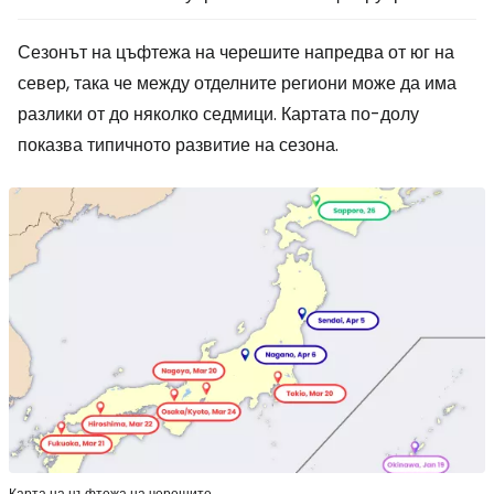
Сезонът на цъфтежа на черешите напредва от юг на
север, така че между отделните региони може да има
разлики от до няколко седмици. Картата по-долу
показва типичното развитие на сезона.
Карта на цъфтежа на черешите