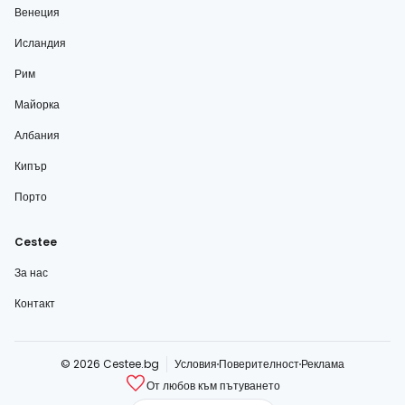
Венеция
Исландия
Рим
Майорка
Албания
Кипър
Порто
Cestee
За нас
Контакт
© 2026 Cestee.bg
Условия
Поверителност
Реклама
От любов към пътуването
cestee.com