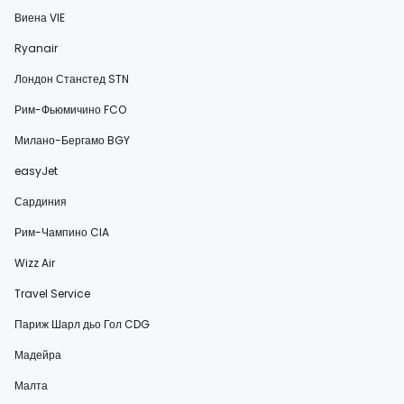
Виена VIE
Ryanair
Лондон Станстед STN
Рим-Фьюмичино FCO
Милано-Бергамо BGY
easyJet
Сардиния
Рим-Чампино CIA
Wizz Air
Travel Service
Париж Шарл дьо Гол CDG
Мадейра
Малта