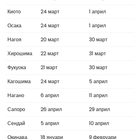
Киото
24 март
1 април
Осака
24 март
1 април
Нагоя
20 март
30 март
Хирошима
22 март
31 март
Фукуока
21 март
30 март
Кагошима
24 март
5 април
Нагано
6 април
11 април
Сапоро
26 април
29 април
Сендай
5 април
10 април
Окинава
18 януари
9 февруари