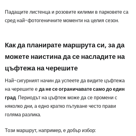
Падащите листенца и розовите килими в парковете са
сред най-фотогеничните моменти на целия сезон.
Как да планирате маршрута си, за да
можете наистина да се насладите на
цъфтежа на черешите
Най-сигурният начин да успеете да видите цъфтежа
на черешите е
да не се ограничавате само до един
град
. Периодът на цъфтеж може да се промени с
няколко дни, а едно кратко пътуване често прави
голяма разлика.
Този маршрут, например, е добър избор: