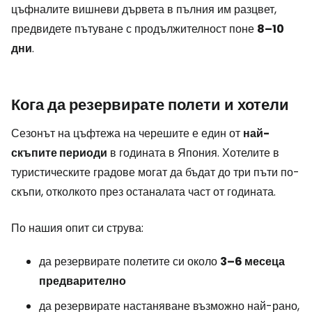
цъфналите вишневи дървета в пълния им разцвет,
предвидете пътуване с продължителност поне
8–10
дни
.
Кога да резервирате полети и хотели
Сезонът на цъфтежа на черешите е един от
най-
скъпите периоди
в годината в Япония. Хотелите в
туристическите градове могат да бъдат до три пъти по-
скъпи, отколкото през останалата част от годината.
По нашия опит си струва:
да резервирате полетите си около
3–6 месеца
предварително
да резервирате настаняване възможно най-рано,