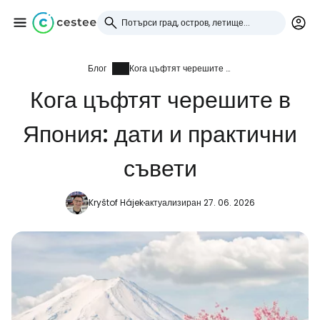
Блог
Кога цъфтят черешите в Япония: дати и практични съвети
Влезте в Cestee
Кога цъфтят черешите в
... световната общност на туристите
Япония: дати и практични
Продължете с Google
съвети
Kryštof Hájek
актуализиран 27. 06. 2026
Продължете с Facebook
Продължете с имейл