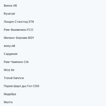
Виена VIE
Ryanair
Лондон Станстед STN
Рим-Фьюмичино FCO
Милано-Бергамо BGY
easyJet
Сардиния
Рим-Чампино CIA
Wizz Air
Travel Service
Париж Шарл дьо Гол CDG
Мадейра
Малта