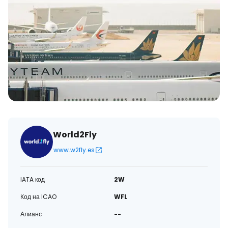
World2Fly
www.w2fly.es
IATA код
2W
Код на ICAO
WFL
Алианс
--