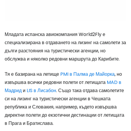
Младата испанска авиокомпания World2Fly е
специализирана в отдаването на лизинг на самолети за
дълги разстояния на туристически агенции, но
обслужва и няколко редовни маршрута до Карибите.
Тя е базирана на летище
PMI в Палма де Майорка
, но
извършва всички редовни полети от летищата
MAD в
Мадрид
и
LIS в Лисабон
. Също така отдава самолетите
си на лизинг на туристически агенции в Чешката
република и Словакия, например, където извършва
директни полети до екзотични дестинации от летищата
в Прага и Братислава.