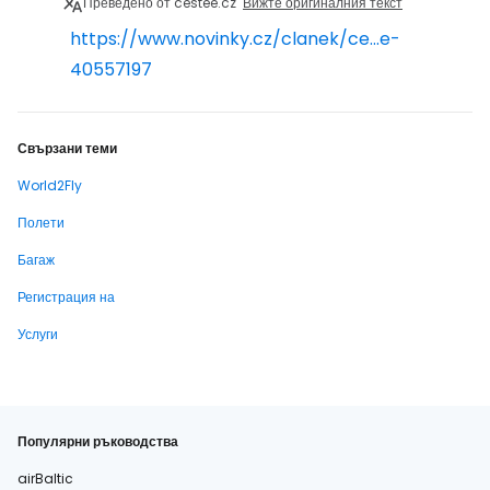
Преведено от cestee.cz
Вижте оригиналния текст
https://www.novinky.cz/clanek/ce...e-
40557197
Свързани теми
World2Fly
Полети
Багаж
Регистрация на
Услуги
Популярни ръководства
airBaltic