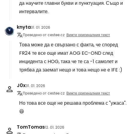
да научите главни букви и пунктуация. Също и
интервалите.
knyta
31. 01. 2026
Преведено от cestee.cz
Вижте оригиналния текст
Това може да е свързано с факта, че според
FR24 те все още имат AOG EC-OND след
инцидента с HOG, така че те са -1 самолет и
трябва да заемат нещо и това нещо не е IFE :)
J0x
31. 01. 2026
Преведено от cestee.cz
Вижте оригиналния текст
Но това все още не решава проблема с "ужаса".
😆
TomTomas
12. 01. 2026