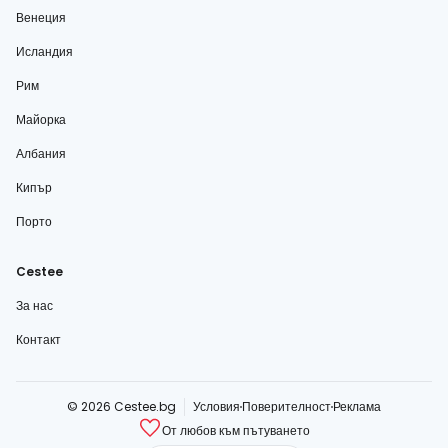
Венеция
Исландия
Рим
Майорка
Албания
Кипър
Порто
Cestee
За нас
Контакт
© 2026 Cestee.bg
Условия
Поверителност
Реклама
От любов към пътуването
cestee.com