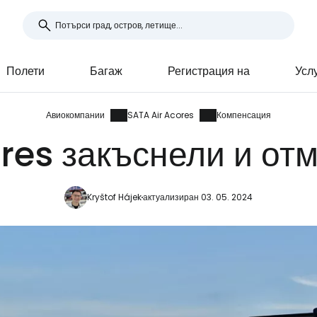
Полети
Багаж
Регистрация на
Усл
Авиокомпании
SATA Air Acores
Компенсация
res закъснели и от
Kryštof Hájek
актуализиран 03. 05. 2024