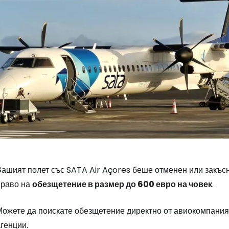
ашият полет със SATA Air Açores беше отменен или закъсня
право на
обезщетение в размер до 600 евро на човек
.
Можете да поискате обезщетение директно от авиокомпания
генции.