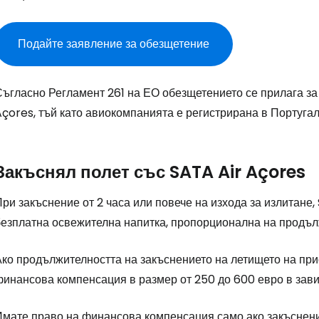
Подайте заявление за обезщетение
ъгласно Регламент 261 на ЕО обезщетението се прилага за 
çores, тъй като авиокомпанията е регистрирана в Португал
Закъснял полет със SATA Air Açores
ри закъснение от 2 часа или повече на изхода за излитане,
безплатна освежителна напитка, пропорционална на продъл
ко продължителността на закъснението на летището на прис
финансова компенсация в размер от 250 до 600 евро в зави
Влезте в Ce
Имате право на финансова компенсация само ако закъснение