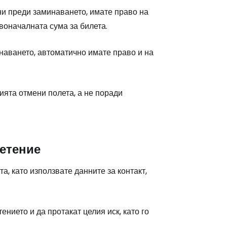
дни преди заминаването, имате право на
воначалната сума за билета.
наването, автоматично имате право и на
ията отмени полета, а не поради
щетение
, като използвате данните за контакт,
нието и да протакат целия иск, като го
.