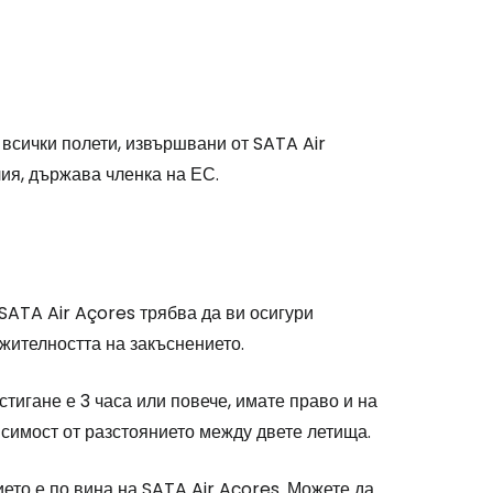
всички полети, извършвани от SATA Air
ия, държава членка на ЕС.
 SATA Air Açores трябва да ви осигури
жителността на закъснението.
тигане е 3 часа или повече, имате право и на
симост от разстоянието между двете летища.
stee
то е по вина на SATA Air Açores. Можете да