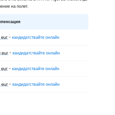
ение на полет.
мпенсация
одължете с Google
 eur
-
кандидатствайте онлайн
дължете с Facebook
 eur
-
кандидатствайте онлайн
 eur
-
кандидатствайте онлайн
дължете с имейл
 eur
-
кандидатствайте онлайн