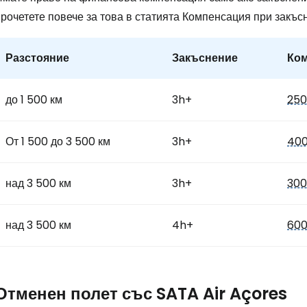
рочетете повече за това в статията Компенсация при закъсн
... световната общност на туристите
Разстояние
Закъснение
Ко
Пр
до 1 500 км
3h+
250
Про
От 1 500 до 3 500 км
3h+
400
над 3 500 км
3h+
300
Про
над 3 500 км
4h+
600
Отменен полет със SATA Air Açores