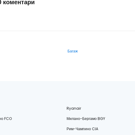
0 коментари
Багаж
Ryanair
но FCO
Милано-Бергамо BGY
Рим-Чампино CIA