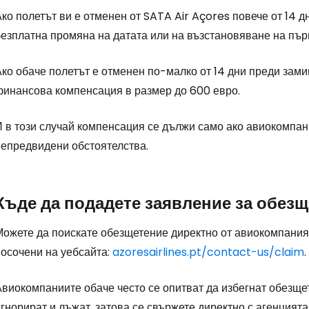
ко полетът ви е отменен от SATA Air Açores повече от 14 
безплатна промяна на датата или на възстановяване на пър
ко обаче полетът е отменен по-малко от 14 дни преди зами
финансова компенсация в размер до 600 евро.
И в този случай компенсация се дължи само ако авиокомпан
непредвидени обстоятелства.
Къде да подадете заявление за обез
ожете да поискате обезщетение директно от авиокомпанията
посочени на уебсайта:
azoresairlines.pt/contact-us/claim
.
виокомпаниите обаче често се опитват да избегнат обезщете
гнорират и лъжат, затова се свържете директно с агенцията