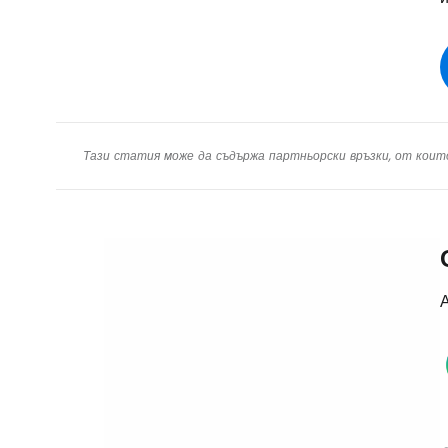
Тази статия може да съдържа партньорски връзки, от коит
А