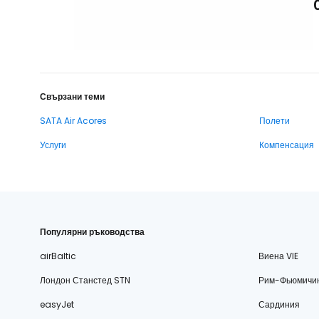
Свързани теми
SATA Air Acores
Полети
Услуги
Компенсация
Популярни ръководства
airBaltic
Виена VIE
Лондон Станстед STN
Рим-Фьюмичи
easyJet
Сардиния