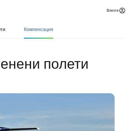
Влезте
уги
Компенсация
менени полети