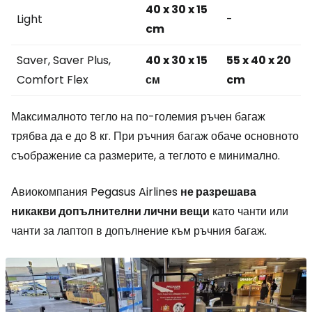
40 x 30 x 15
Light
-
cm
Saver, Saver Plus,
40 x 30 x 15
55 x 40 x 20
Comfort Flex
см
cm
Максималното тегло на по-големия ръчен багаж
трябва да е до 8 кг. При ръчния багаж обаче основното
съображение са размерите, а теглото е минимално.
Авиокомпания Pegasus Airlines
не разрешава
никакви
допълнителни лични вещи
като чанти или
чанти за лаптоп в допълнение към ръчния багаж.