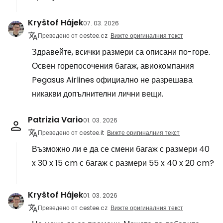
Kryštof Hájek
07. 03. 2026
Преведено от cestee.cz
Вижте оригиналния текст
Здравейте, всички размери са описани по-горе.
Освен горепосочения багаж, авиокомпания
Pegasus Airlines официално не разрешава
никакви допълнителни лични вещи.
Patrizia Vario
01. 03. 2026
Преведено от cestee.it
Вижте оригиналния текст
Възможно ли е да се смени багаж с размери 40
x 30 x 15 cm с багаж с размери 55 x 40 x 20 cm?
Kryštof Hájek
01. 03. 2026
Преведено от cestee.cz
Вижте оригиналния текст