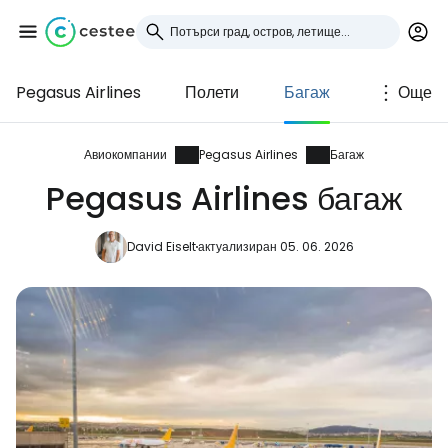
Pegasus Airlines
Полети
Багаж
Още
Влезте в Cestee
... световната общност на туристите
Авиокомпании
Pegasus Airlines
Багаж
Pegasus Airlines багаж
Продължете с Google
David Eiselt
актуализиран 05. 06. 2026
Продължете с Facebook
Продължете с имейл