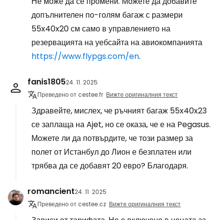
Не може да се промени. Можете да добавите
допълнителен по-голям багаж с размери
55x40x20 см само в управлението на
резервацията на уебсайта на авиокомпанията
https://www.flypgs.com/en
.
fanis1805
24. 11. 2025
Преведено от cestee.fr
Вижте оригиналния текст
Здравейте, мислех, че ръчният багаж 55x40x23
се заплаща на Ajet, но се оказа, че е на Pegasus.
Можете ли да потвърдите, че този размер за
полет от Истанбул до Лион е безплатен или
трябва да се добавят 20 евро? Благодаря.
romancient
24. 11. 2025
Преведено от cestee.cz
Вижте оригиналния текст