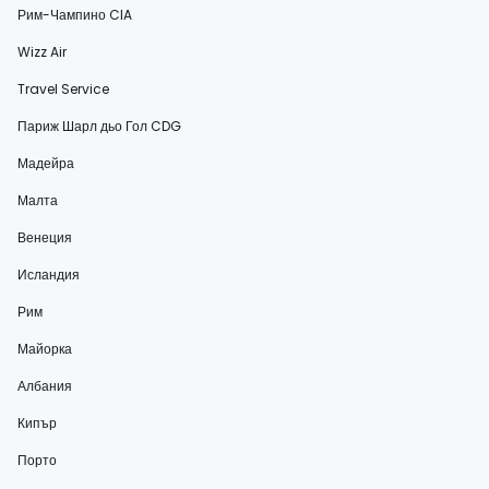
Рим-Чампино CIA
Wizz Air
Travel Service
Париж Шарл дьо Гол CDG
Мадейра
Малта
Венеция
Исландия
Рим
Майорка
Албания
Кипър
Порто