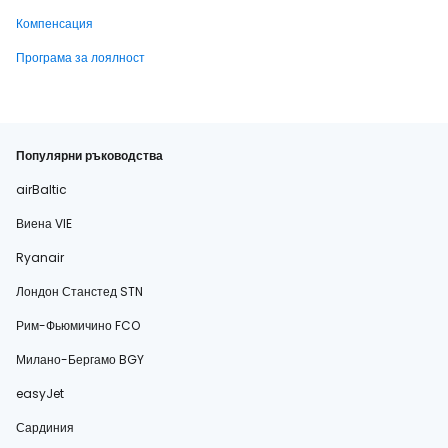
Компенсация
Програма за лоялност
Популярни ръководства
airBaltic
Виена VIE
Ryanair
Лондон Станстед STN
Рим-Фьюмичино FCO
Милано-Бергамо BGY
easyJet
Сардиния