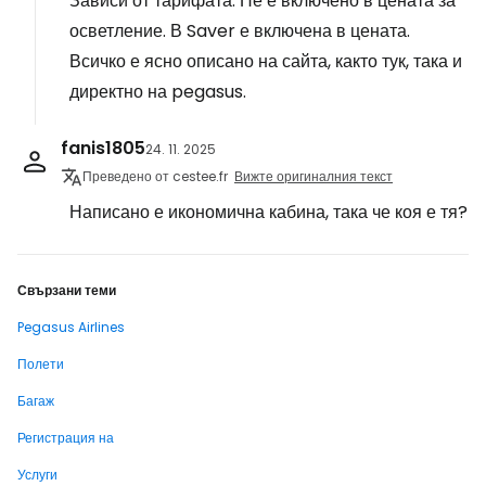
Зависи от тарифата. Не е включено в цената за
осветление. В Saver е включена в цената.
Всичко е ясно описано на сайта, както тук, така и
директно на pegasus.
fanis1805
24. 11. 2025
Преведено от cestee.fr
Вижте оригиналния текст
Написано е икономична кабина, така че коя е тя?
Свързани теми
Pegasus Airlines
Полети
Багаж
Регистрация на
Услуги