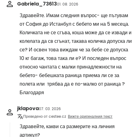
Gabriela_73613
01. 08. 2026
Здравейте. Имам следния въпрос- ще пътувам
от София до Истанбул с бебето ми на 5 месеца.
Количката не се сгъва, коша може да се извади и
колелата да св сгънат, такава количка допуска ли
се? И освен това виждам че за бебе се допуска
10 кг багаж, това така ли е? И последен въпрос
относно чантата с малки принадлежности на
бебето- бебешката раница приема ли се за
полета или трябва да е по-малко от раница ?
Благодаря
jklapova
07. 03. 2026
Преведено от cestee.cz
Вижте оригиналния текст
Здравейте, какви са размерите на личния
артикул?