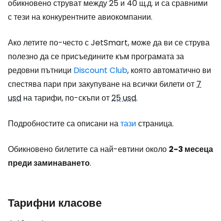
обикновено струват между 25 и 40 щ.д. и са сравними
с тези на конкурентните авиокомпании.
Ако летите по-често с JetSmart, може да ви се струва
полезно да се присъедините към програмата за
редовни пътници
Discount Club
, която автоматично ви
спестява пари при закупуване на всички билети от
7
usd
на тарифи, по-скъпи от
25 usd
.
Подробностите са описани на
тази
страница.
Обикновено билетите са най-евтини около
2-3 месеца
преди заминаването
.
Тарифни класове