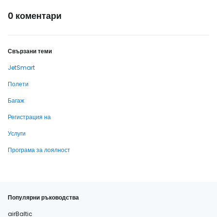
0 коментари
Свързани теми
JetSmart
Полети
Багаж
Регистрация на
Услуги
Програма за лоялност
Популярни ръководства
airBaltic