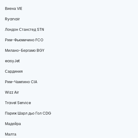
Виена VIE
Ryanair
Лондон Станстед STN
Рим-Фьюмичино FCO
Милано-Бергамо BGY
easyJet
Сардиния
Рим-Чампино CIA
Wizz Air
Travel Service
Париж Шарл дьо Гол CDG
Мадейра
Малта