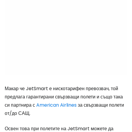
Макар че JetSmart е нискотарифен превозвач, той
предлага гарантирани свързващи полети и също така
си партнира с
American Airlines
за свързващи полети
от/до САЩ.
Освен това при полетите на JetSmart можете да