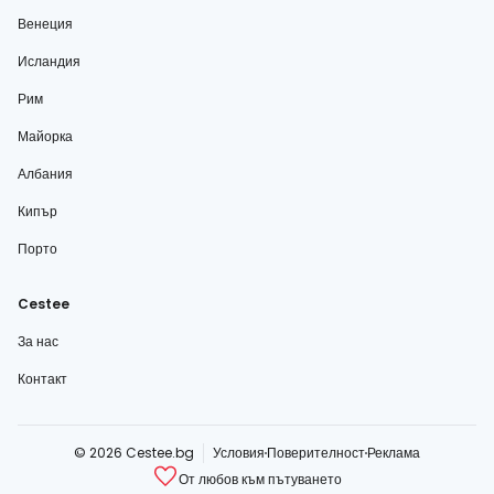
Венеция
Исландия
Рим
Майорка
Албания
Кипър
Порто
Cestee
За нас
Контакт
© 2026 Cestee.bg
Условия
Поверителност
Реклама
От любов към пътуването