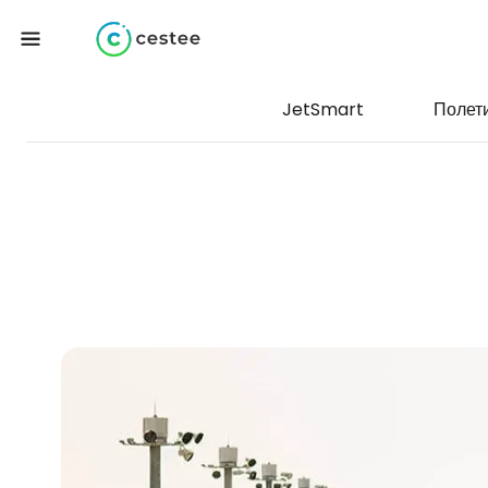
JetSmart
Полет