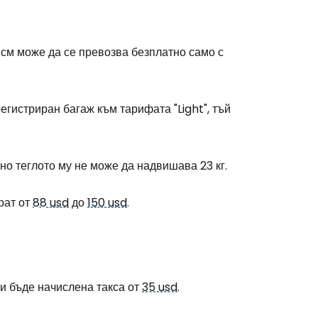
 см може да се превозва безплатно само с
регистриран багаж към тарифата "Light", тъй
но теглото му не може да надвишава 23 кг.
рат от
88 usd
до
150 usd
.
ви бъде начислена такса от
35 usd
.