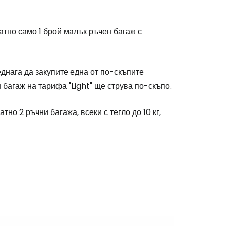
тно само 1 брой малък ръчен багаж с
еднага да закупите една от по-скъпите
 багаж на тарифа "Light" ще струва по-скъпо.
но 2 ръчни багажа, всеки с тегло до 10 кг,