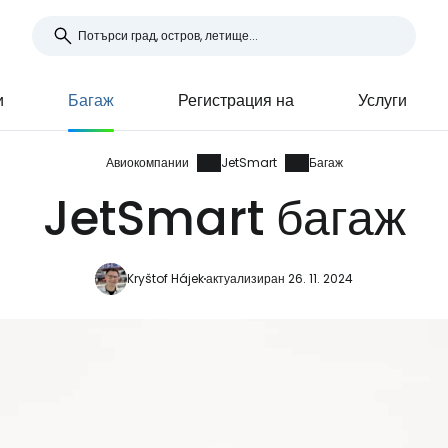
и
Багаж
Регистрация на
Услуги
Авиокомпании
JetSmart
Багаж
JetSmart багаж
Kryštof Hájek
актуализиран 26. 11. 2024