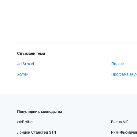
Свързани теми
JetSmart
Полети
Услуги
Програма за л
Популярни ръководства
airBaltic
Виена VIE
Лондон Станстед STN
Рим-Фьюмичи