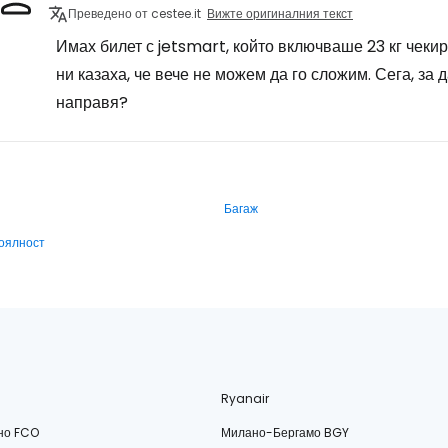
Преведено от cestee.it
Вижте оригиналния текст
Имах билет с jetsmart, който включваше 23 кг чекир
ни казаха, че вече не можем да го сложим. Сега, за д
направя?
Багаж
оялност
Ryanair
но FCO
Милано-Бергамо BGY