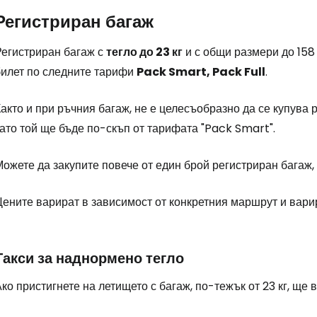
Регистриран багаж
Регистриран багаж с
тегло до 23 кг
и с общи размери до 158
билет по следните тарифи
Pack Smart, Pack Full
.
акто и при ръчния багаж, не е целесъобразно да се купува 
ато той ще бъде по-скъп от тарифата "Pack Smart".
ожете да закупите повече от един брой регистриран багаж, 
Цените варират в зависимост от конкретния маршрут и вари
Такси за наднормено тегло
ко пристигнете на летището с багаж, по-тежък от 23 кг, ще 