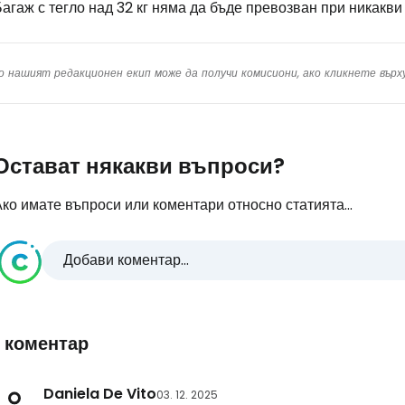
агаж с тегло над 32 кг няма да бъде превозван при никакви
о нашият редакционен екип може да получи комисиони, ако кликнете вър
Остават някакви въпроси?
ко имате въпроси или коментари относно статията...
Добави коментар...
1 коментар
Daniela De Vito
03. 12. 2025