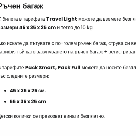
Ръчен багаж
С билета в тарифата
Travel Light
можете да вземете безпла
размери 45 x 35 x 25 cm
и тегло до 10 kg.
ко искате да пътувате с по-голям ръчен багаж, струва си в
арифи, тъй като закупуването на ръчен багаж + регистриран
В тарифите
Pack Smart, Pack Full
можете да носите безплат
със следните размери:
45 x 35 x 25 см.
55 x 35 x 25 cm
етски колички се превозват винаги безплатно.