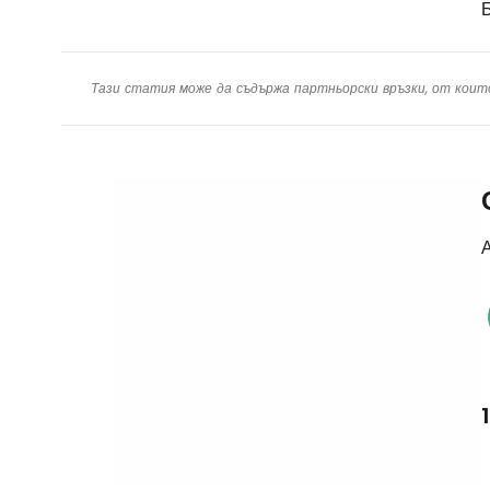
Б
Тази статия може да съдържа партньорски връзки, от коит
А