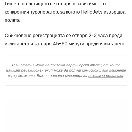
Гишето на летището се отваря в зависимост от
конкретния туроператор, за когото HelloJets извършва
полета.
Обикновено регистрацията се отваря 2-3 часа преди
излитането и затваря 45-60 минути преди излитането.
Тази статия може да съдържа партньорски връзки, от които
нашият редакционен екип може да получи комисиони, ако кликнете
върху връзката. Вижте нашата страница за
рекламна политика
.