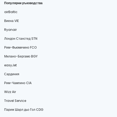
Популярни ръководства
airBaltic
Виена VIE
Ryanair
Лондон Станстед STN
Рим-Фьюмичино FCO
Милано-Бергамо BGY
easyJet
Сардиния
Рим-Чампино CIA
Wizz Air
Travel Service
Париж Шарл дьо Гол CDG