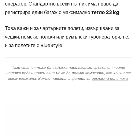
оператор. Стандартно всеки пътник има право да
регистрира един багаж с максимално
тегло 23 kg
.
Това важи и за чартърните полети, извършвани за
чешки, немски, полски или румънски туроператори, т.е.
и за полетите с BlueStyle.
Тази статия може да съдържа партньорски връзки, от които
нашият редакционен екип може да получи комисиони, ако кликнете
върху връзката. Вижте нашата страница за
рекламна политика
.