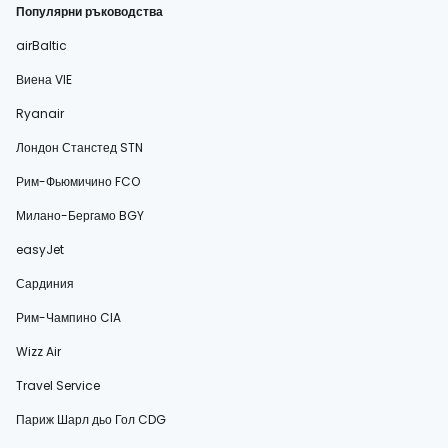
Популярни ръководства
airBaltic
Виена VIE
Ryanair
Лондон Станстед STN
Рим-Фьюмичино FCO
Милано-Бергамо BGY
easyJet
Сардиния
Рим-Чампино CIA
Wizz Air
Travel Service
Париж Шарл дьо Гол CDG