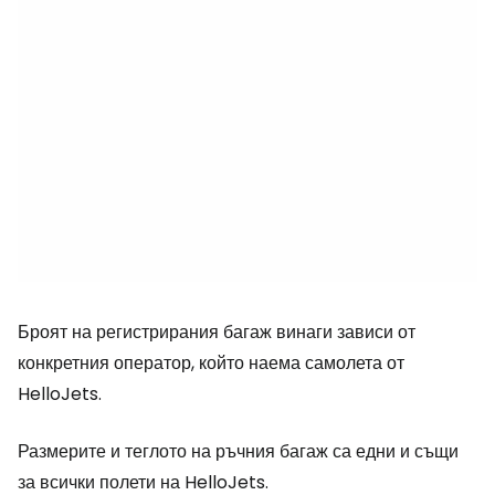
Броят на регистрирания багаж винаги зависи от
конкретния оператор, който наема самолета от
HelloJets.
Размерите и теглото на ръчния багаж са едни и същи
за всички полети на HelloJets.