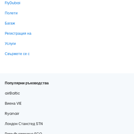
FlyDubai
Полети
Багаж
Регистрация на
Услуги
Свържете се с
Популярни ръководства
airBaltic
Виена VIE
Ryanair
Лондон Станстед STN
Рим-Фьюмичино FCO