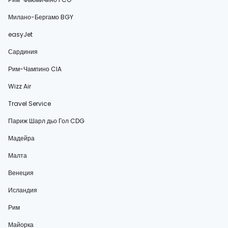
Милано-Бергамо BGY
easyJet
Сардиния
Рим-Чампино CIA
Wizz Air
Travel Service
Париж Шарл дьо Гол CDG
Мадейра
Малта
Венеция
Исландия
Рим
Майорка