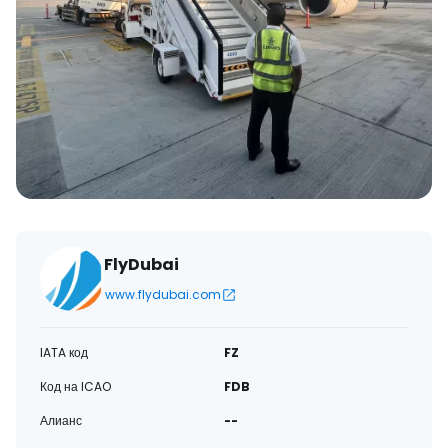
FlyDubai
www.flydubai.com
IATA код
FZ
Код на ICAO
FDB
Алианс
--