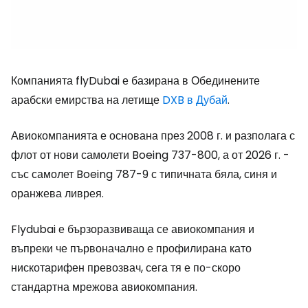
Компанията flyDubai е базирана в Обединените
арабски емирства на летище
DXB в Дубай
.
Авиокомпанията е основана през 2008 г. и разполага с
флот от нови самолети Boeing 737-800, а от 2026 г. -
със самолет Boeing 787-9 с типичната бяла, синя и
оранжева ливрея.
Flydubai е бързоразвиваща се авиокомпания и
въпреки че първоначално е профилирана като
нискотарифен превозвач, сега тя е по-скоро
стандартна мрежова авиокомпания.