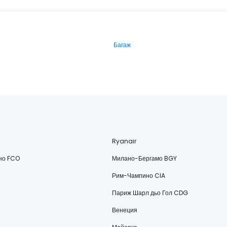
Багаж
Ryanair
но FCO
Милано-Бергамо BGY
Рим-Чампино CIA
Париж Шарл дьо Гол CDG
Венеция