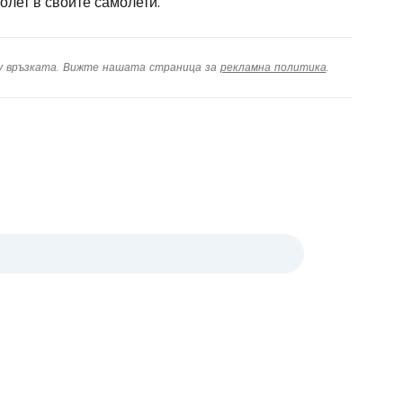
полет в своите самолети.
ху връзката. Вижте нашата страница за
рекламна политика
.