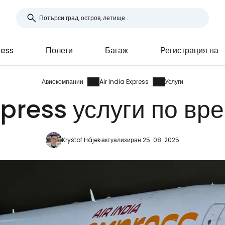
ress
Полети
Багаж
Регистрация на
Авиокомпании
Air India Express
Услуги
xpress услуги по вр
Kryštof Hájek
актуализиран 25. 08. 2025