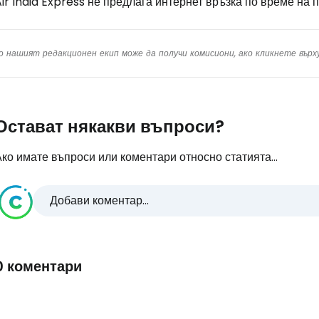
ir India Express не предлага интернет връзка по време на 
о нашият редакционен екип може да получи комисиони, ако кликнете вър
Остават някакви въпроси?
ко имате въпроси или коментари относно статията...
Добави коментар...
0 коментари