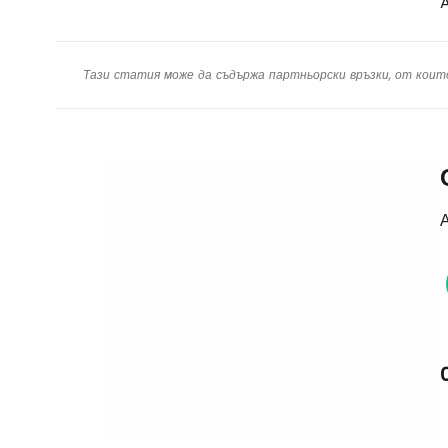
A
Тази статия може да съдържа партньорски връзки, от коит
А