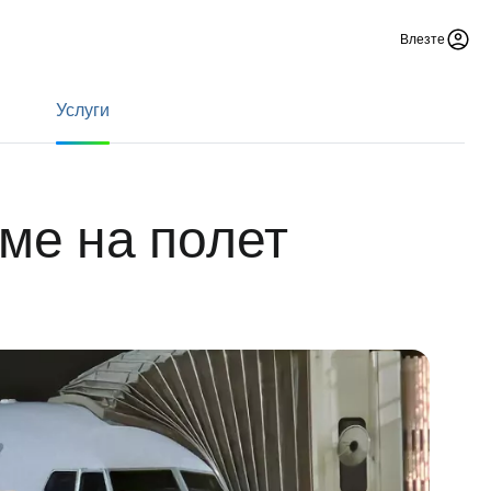
Влезте
Услуги
еме на полет