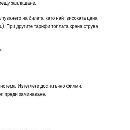
срещу заплащане.
упуването на билета, като най-високата цена
одължете с Google
.). При другите тарифи топлата храна струва
дължете с Facebook
.
дължете с имейл
система. Изтеглете достатъчно филми,
оп преди заминаване.