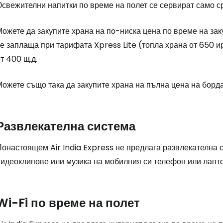
... световната общност на туристите
Освежителни напитки по време на полет се сервират само 
ожете да закупите храна на по-ниска цена по време на зак
Пр
е заплаща при тарифата Xpress Lite (топла храна от 650 ир
т 400 щ.д.
Про
ожете също така да закупите храна на пълна цена на борда
Про
Развлекателна система
Понастоящем Air India Express не предлага развлекателна 
видеоклипове или музика на мобилния си телефон или лапт
Wi-Fi по време на полет