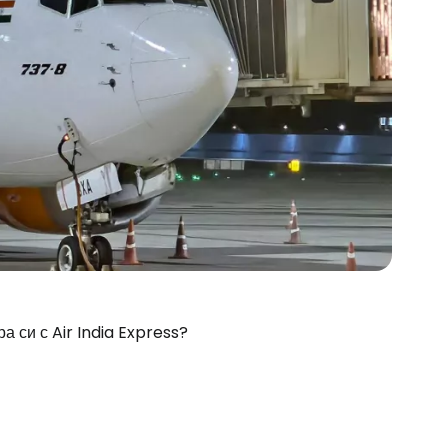
а си с Air India Express?
stee