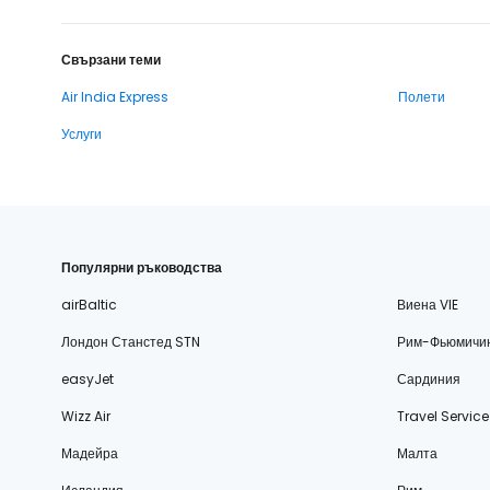
Свързани теми
Air India Express
Полети
Услуги
Популярни ръководства
airBaltic
Виена VIE
Лондон Станстед STN
Рим-Фьюмичи
easyJet
Сардиния
Wizz Air
Travel Service
Мадейра
Малта