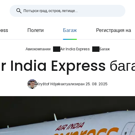
ress
Полети
Багаж
Регистрация на
Авиокомпании
Air India Express
Багаж
ir India Express баг
Kryštof Hájek
актуализиран 25. 08. 2025