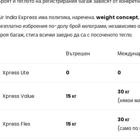
роят и теглото на регистрирания багаж зависят от конкрет
... световната общност на туристите
ir India Express има политика, наречена.
weight concept
езплатно изброения по-долу брой килограми, независимо от
Пр
роя багаж, стига всички заедно да са с посоченото тегло.
Вътрешен
Междуна
Про
Xpress Lite
0
0
Про
30 кг
Xpress Value
15 кг
(някои м
30 кг
Xpress Flex
15 кг
(само по 