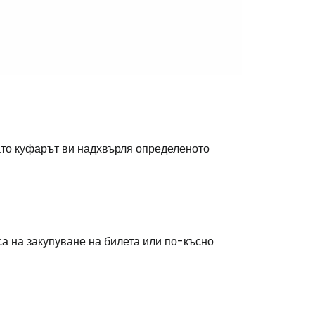
гато куфарът ви надхвърля определеното
а на закупуване на билета или по-късно