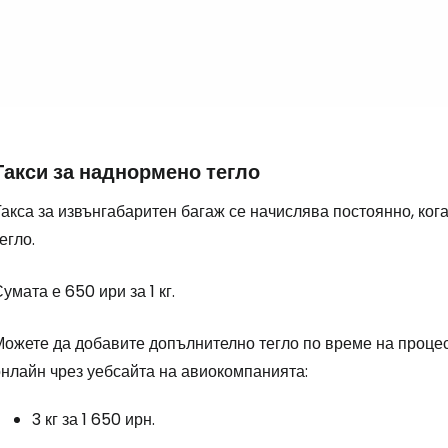
Такси за наднормено тегло
Такса за извънгабаритен багаж се начислява постоянно, ко
егло.
умата е 650 ири за 1 кг.
Можете да добавите допълнително тегло по време на процес
онлайн чрез уебсайта на авиокомпанията:
3 кг за 1 650 ирн.