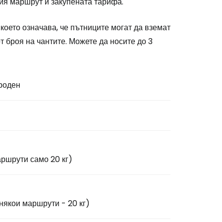
ния маршрут и закупената тарифа.
, което означава, че пътниците могат да вземат
 броя на чантите. Можете да носите до 3
одължете с Google
роден
дължете с Facebook
дължете с имейл
аршрути само 20 кг)
някои маршрути - 20 кг)