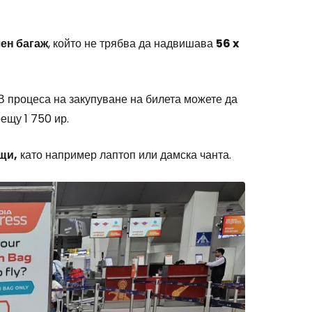
ен багаж
, който не трябва да надвишава
56 x
В процеса на закупуване на билета можете да
ещу 1 750 ир.
щи,
като например лаптоп или дамска чанта.