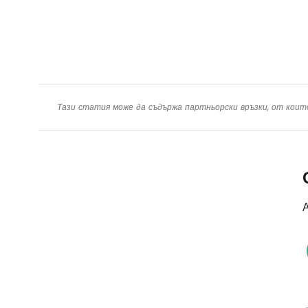
Тази статия може да съдържа партньорски връзки, от коит
А