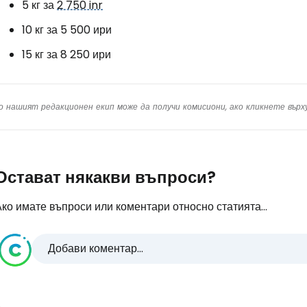
5 кг за
2 750 inr
10 кг за 5 500 ири
15 кг за 8 250 ири
о нашият редакционен екип може да получи комисиони, ако кликнете вър
Остават някакви въпроси?
ко имате въпроси или коментари относно статията...
Добави коментар...