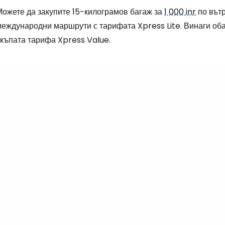
Можете да закупите 15-килограмов багаж за
1 000 inr
по вът
международни маршрути с тарифата Xpress Lite. Винаги оба
скъпата тарифа Xpress Value.