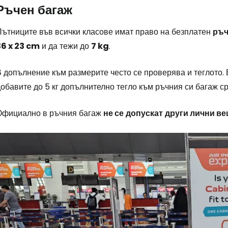
Ръчен багаж
Пътниците във всички класове имат право на безплатен
ръч
36 x 23 cm
и да тежи до
7 kg
.
 допълнение към размерите често се проверява и теглото. 
обавите до 5 кг допълнително тегло към ръчния си багаж ср
Официално в ръчния багаж
не се
допускат
други лични ве