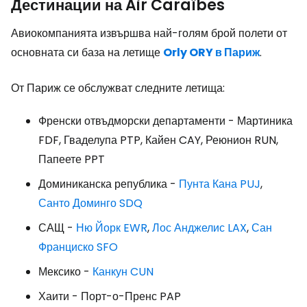
Дестинации на Air Caraïbes
Авиокомпанията извършва най-голям брой полети от
основната си база на летище
Orly ORY в Париж
.
От Париж се обслужват следните летища:
Френски отвъдморски департаменти - Мартиника
FDF, Гваделупа PTP, Кайен CAY, Реюнион RUN,
Папеете PPT
Доминиканска република -
Пунта Кана PUJ
,
Санто Доминго SDQ
САЩ -
Ню Йорк EWR
,
Лос Анджелис LAX
,
Сан
Франциско SFO
Мексико -
Канкун CUN
Хаити - Порт-о-Пренс PAP