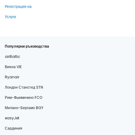
Регистрация на
Услуги
Популярни ръководства
airBaltic
Виена VIE
Ryanair
Лондон Станстед STN
Рим-Фьюмичино FCO
Милано-Бергамо BGY
easyJet
Сардиния