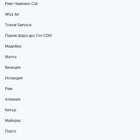
Рим-Чампино CIA
Wizz Air
Travel Service
Париж Шарл дьо Гол CDG
Мадейра
Малта
Венеция
Исландия
Рим
Албания
Кипър
Майорка
Порто