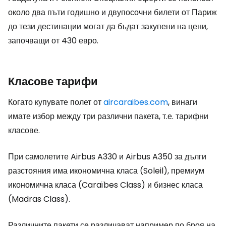
около два пъти годишно и двупосочни билети от Париж
до тези дестинации могат да бъдат закупени на цени,
започващи от 430 евро.
Класове тарифи
Когато купувате полет от
aircaraibes.com
, винаги
имате избор между три различни пакета, т.е. тарифни
класове.
При самолетите Airbus A330 и Airbus A350 за дълги
разстояния има икономична класа (Soleil), премиум
икономична класа (Caraïbes Class) и бизнес класа
(Madras Class).
Различните пакети се различават например по броя на