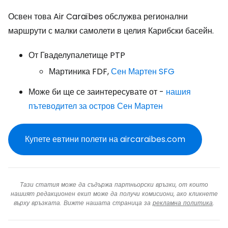
Освен това Air Caraïbes обслужва регионални
маршрути с малки самолети в целия Карибски басейн.
От Гваделупалетище PTP
Мартиника FDF,
Сен Мартен SFG
Може би ще се заинтересувате от -
нашия
пътеводител за остров Сен Мартен
Купете евтини полети на aircaraibes.com
Тази статия може да съдържа партньорски връзки, от които
нашият редакционен екип може да получи комисиони, ако кликнете
върху връзката. Вижте нашата страница за
рекламна политика
.