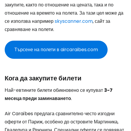
закупите, както по отношение на цената, така и по
отношение на времето на полета. За тази цел може да
се използва например
skyscanner.com
, сайт за
сравняване на полети.
Търсене на полети в aircaraibes.com
Кога да закупите билети
Най-евтините билети обикновено се купуват
3-7
месеца преди заминаването
.
Air Caraïbes предлага сравнително често изгодни
оферти от Париж, особено до островите Мартиника,
Гваделупа и Реюнион. Специални оферти се появяват