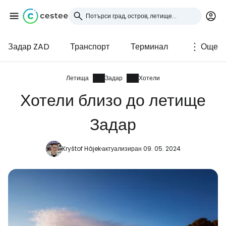
Задар ZAD
Транспорт
Терминал
Още
Влезте в Cestee
... световната общност на туристите
Летища
Задар
Хотели
Хотели близо до летище
Продължете с Google
Задар
Kryštof Hájek
актуализиран 09. 05. 2024
Продължете с Facebook
Продължете с имейл