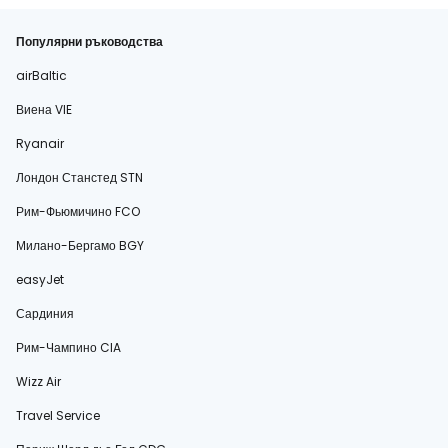
Популярни ръководства
airBaltic
Виена VIE
Ryanair
Лондон Станстед STN
Рим-Фьюмичино FCO
Милано-Бергамо BGY
easyJet
Сардиния
Рим-Чампино CIA
Wizz Air
Travel Service