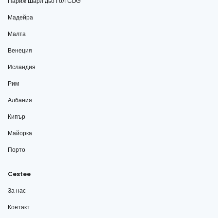
Париж Шарл дьо Гол CDG
Мадейра
Малта
Венеция
Исландия
Рим
Албания
Кипър
Майорка
Порто
Cestee
За нас
Контакт