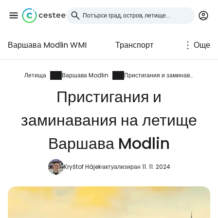
Варшава Modlin WMI
Транспорт
Още
Влезте в Cestee
... световната общност на туристите
Летища
Варшава Modlin
Пристигания и заминавания
Пристигания и
Продължете с Google
заминавания на летище
Варшава Modlin
Продължете с Facebook
Kryštof Hájek
актуализиран 11. 11. 2024
Продължете с имейл