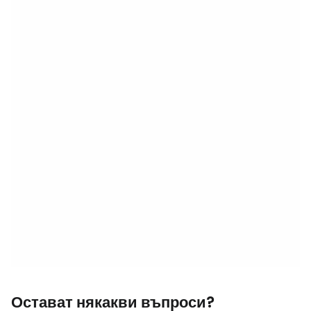
Остават някакви въпроси?