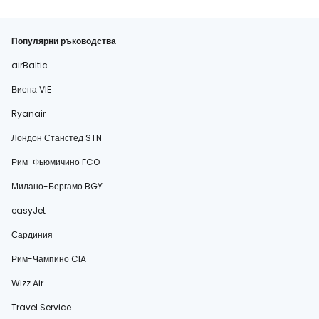
Популярни ръководства
airBaltic
Виена VIE
Ryanair
Лондон Станстед STN
Рим-Фьюмичино FCO
Милано-Бергамо BGY
easyJet
Сардиния
Рим-Чампино CIA
Wizz Air
Travel Service