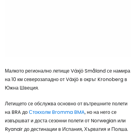
Малкото регионално летище Växjö Småland се намира
на 10 км северозападно от Växjö в окръг Kronoberg в
Южна Швеция.
Летището се обслужва основно от вътрешните полети
на BRA до
Стокхолм Bromma BMA
, но на него се
извършват и доста сезонни полети от Norwegian или
Ryanair до дестинации в Испания, Хърватия и Полша.