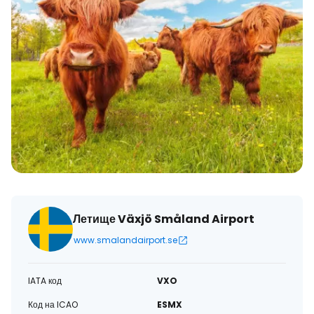
Летище Växjö Småland Airport
www.smalandairport.se
IATA код
VXO
Код на ICAO
ESMX