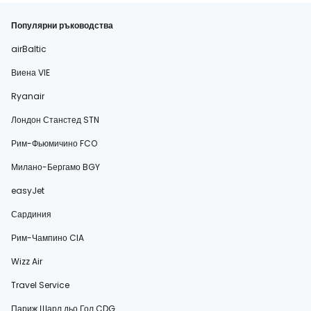
Популярни ръководства
airBaltic
Виена VIE
Ryanair
Лондон Станстед STN
Рим-Фьюмичино FCO
Милано-Бергамо BGY
easyJet
Сардиния
Рим-Чампино CIA
Wizz Air
Travel Service
Париж Шарл дьо Гол CDG