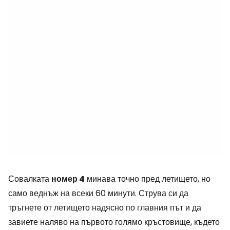
Совалката
номер 4
минава точно пред летището, но
само веднъж на всеки 60 минути. Струва си да
тръгнете от летището надясно по главния път и да
завиете наляво на първото голямо кръстовище, където