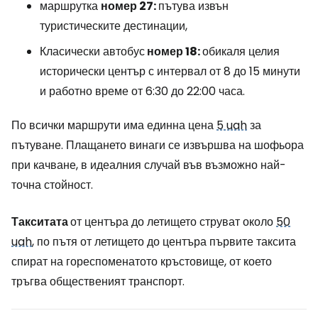
маршрутка
номер 27:
пътува извън
туристическите дестинации,
Класически автобус
номер 18:
обикаля целия
исторически център с интервал от 8 до 15 минути
и работно време от 6:30 до 22:00 часа.
По всички маршрути има единна цена
5 uah
за
пътуване. Плащането винаги се извършва на шофьора
при качване, в идеалния случай във възможно най-
точна стойност.
Такситата
от центъра до летището струват около
50
uah
, по пътя от летището до центъра първите таксита
спират на гореспоменатото кръстовище, от което
тръгва общественият транспорт.