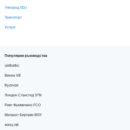
Ужхород UDJ
Транспорт
Услуги
Популярни ръководства
airBaltic
Виена VIE
Ryanair
Лондон Станстед STN
Рим-Фьюмичино FCO
Милано-Бергамо BGY
easyJet