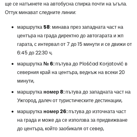
ще се натъкнете на автобусна спирка почти на ъгъла.
Оттук минават следните линии:
маршрутка
58
: минава през западната част на
центъра на града директно до автогарата и жп
гарата, с интервал от 7 до 15 минути и се движи от
6:45 до 22:30 ч,
маршрутка
№ 6:
пътува до Ploščad Korjatović в
северния край на центъра, веднъж на всеки 20
минути,
маршрутка
номер 8:
пътува до западната част на
Ужгород, далеч от туристическите дестинации,
маршрутка
номер 26:
пътува до източната част
на града и може да се използва за придвижване
до центъра, който заобикаля от север,