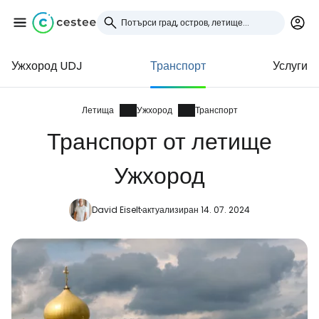
Ужхород UDJ
Транспорт
Услуги
Влезте в Cestee
... световната общност на туристите
Летища
Ужхород
Транспорт
Транспорт от летище
Продължете с Google
Ужхород
David Eiselt
актуализиран 14. 07. 2024
Продължете с Facebook
Продължете с имейл