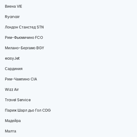
Виена VIE
Ryanair
Лондон Станстед STN
Рим-Фьюмичино FCO
Милано-Бергамо BGY
easyJet
Сардиния
Рим-Чампино CIA
Wizz Air
Travel Service
Париж Шарл дьо Гол CDG
Мадейра
Малта