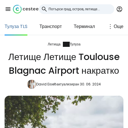
Тулуза TLS
Транспорт
Терминал
Още
Влезте в Cestee
... световната общност на туристите
Летища
Тулуза
Летище Летище Toulouse
Продължете с Google
Blagnac Airport накратко
David Eiselt
актуализиран 30. 06. 2024
Продължете с Facebook
Продължете с имейл