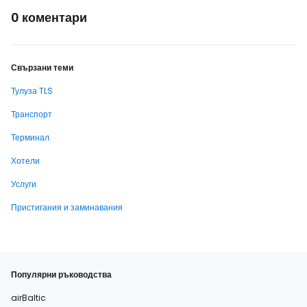
0 коментари
Свързани теми
Тулуза TLS
Транспорт
Терминал
Хотели
Услуги
Пристигания и заминавания
Популярни ръководства
airBaltic