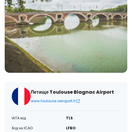
Летище Toulouse Blagnac Airport
www.toulouse.aeroport.fr
IATA код
TLS
Код на ICAO
LFBO