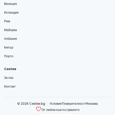
Венеция
Исландия
Рим
Майорка
Албания
Кипър
Порто
Cestee
За нас
Контакт
© 2026 Cestee.bg
Условия
Поверителност
Реклама
От любов към пътуването
cestee.com