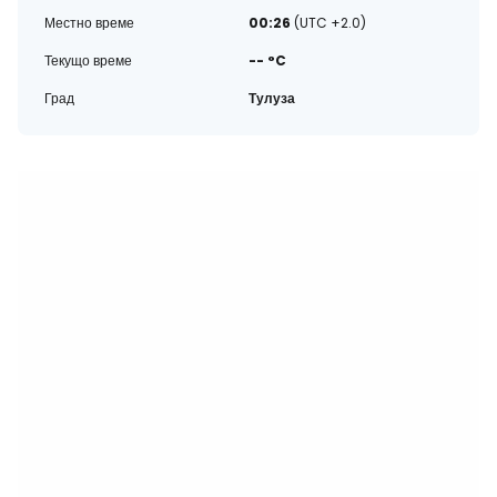
Местно време
00:26
(UTC +2.0)
Текущо време
-- °C
Град
Тулуза