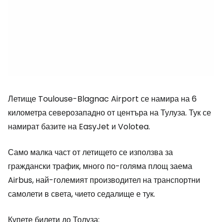
Летище Toulouse-Blagnac Airport се намира на 6
километра северозападно от центъра на Тулуза. Тук се
намират базите на EasyJet и Volotea.
Само малка част от летището се използва за
граждански трафик, много по-голяма площ заема
Airbus, най-големият производител на транспортни
самолети в света, чието седалище е тук.
Купете билети до Толуза: