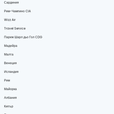
Сардиния
Рим-Чампино CIA
Wizz Air
Travel Service
Париж Шарл дьо Гол CDG
Мадейра
Малта
Венеция
Исландия
Рим
Майорка
Албания
Кипър