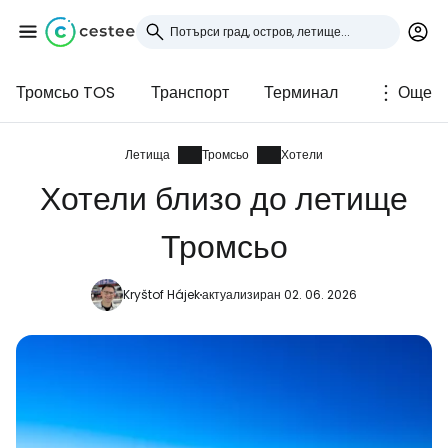
Тромсьо TOS
Транспорт
Терминал
Още
Влезте в Cestee
... световната общност на туристите
Летища
Тромсьо
Хотели
Хотели близо до летище
Продължете с Google
Тромсьо
Kryštof Hájek
актуализиран 02. 06. 2026
Продължете с Facebook
Продължете с имейл