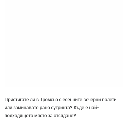
Пристигате ли в Тромсьо с есенните вечерни полети
или заминавате рано сутринта? Къде е най-
подходящото място за отсядане?