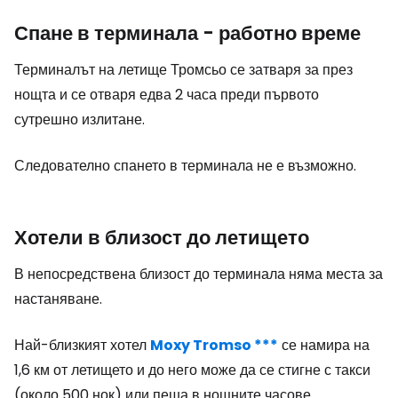
Спане в терминала - работно време
Терминалът на летище Тромсьо се затваря за през
нощта и се отваря едва 2 часа преди първото
сутрешно излитане.
Следователно спането в терминала не е възможно.
Хотели в близост до летището
В непосредствена близост до терминала няма места за
настаняване.
Най-близкият хотел
Moxy Tromso ***
се намира на
1,6 км от летището и до него може да се стигне с такси
(около 500 нок) или пеша в нощните часове.