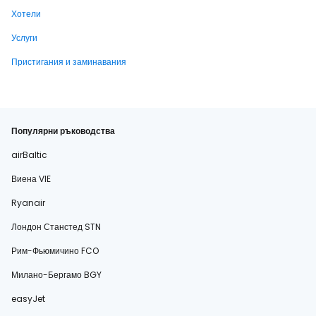
Хотели
Услуги
Пристигания и заминавания
Популярни ръководства
airBaltic
Виена VIE
Ryanair
Лондон Станстед STN
Рим-Фьюмичино FCO
Милано-Бергамо BGY
easyJet