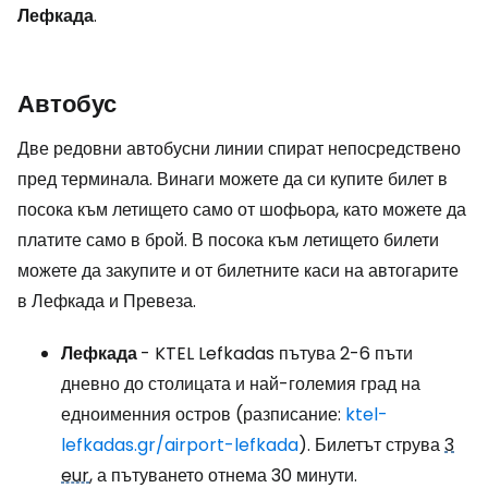
Лефкада
.
Автобус
Две редовни автобусни линии спират непосредствено
пред терминала. Винаги можете да си купите билет в
посока към летището само от шофьора, като можете да
платите само в брой. В посока към летището билети
можете да закупите и от билетните каси на автогарите
в Лефкада и Превеза.
Лефкада
- KTEL Lefkadas пътува 2-6 пъти
дневно до столицата и най-големия град на
едноименния остров (разписание:
ktel-
lefkadas.gr/airport-lefkada
). Билетът струва
3
eur
, а пътуването отнема 30 минути.