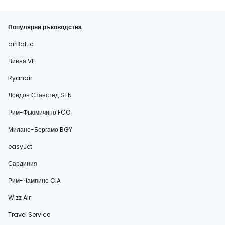
Популярни ръководства
airBaltic
Виена VIE
Ryanair
Лондон Станстед STN
Рим-Фьюмичино FCO
Милано-Бергамо BGY
easyJet
Сардиния
Рим-Чампино CIA
Wizz Air
Travel Service