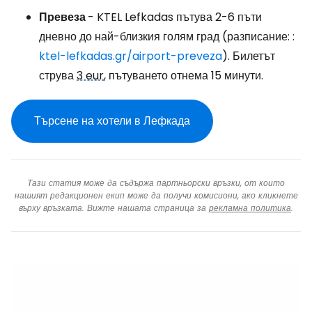
Превеза
- KTEL Lefkadas пътува 2-6 пъти
дневно до най-близкия голям град (разписание: :
ktel-lefkadas.gr/airport-preveza
). Билетът
струва
3 eur
, пътуването отнема 15 минути.
Търсене на хотели в Лефкада
Тази статия може да съдържа партньорски връзки, от които
нашият редакционен екип може да получи комисиони, ако кликнете
върху връзката. Вижте нашата страница за
рекламна политика
.