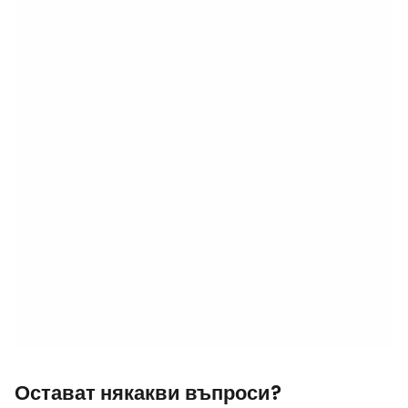
Остават някакви въпроси?