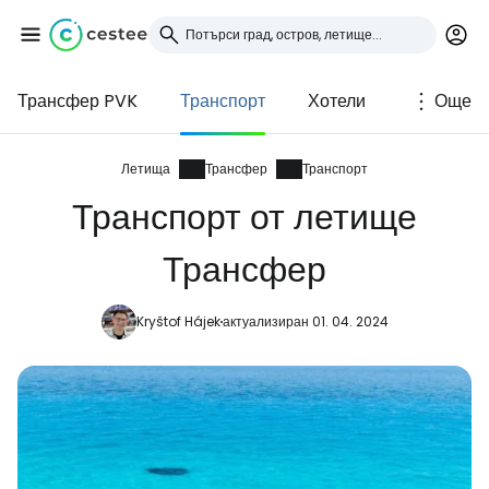
Трансфер PVK
Транспорт
Хотели
Още
Влезте в Cestee
... световната общност на туристите
Летища
Трансфер
Транспорт
Транспорт от летище
Продължете с Google
Трансфер
Kryštof Hájek
актуализиран 01. 04. 2024
Продължете с Facebook
Продължете с имейл