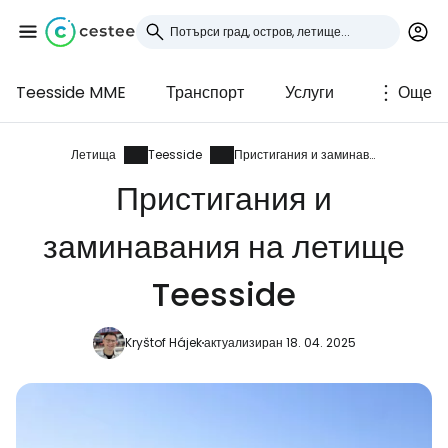
Teesside MME
Транспорт
Услуги
Още
Влезте в Cestee
... световната общност на туристите
Летища
Teesside
Пристигания и заминавания
Пристигания и
Продължете с Google
заминавания на летище
Teesside
Продължете с Facebook
Kryštof Hájek
актуализиран 18. 04. 2025
Продължете с имейл