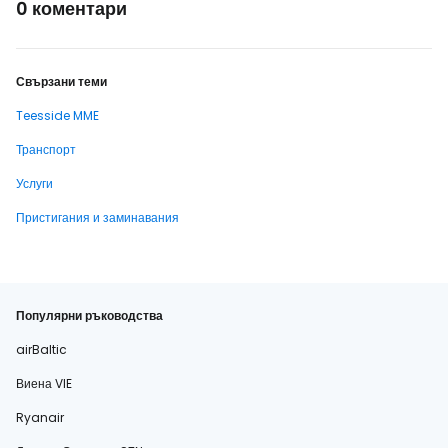
0 коментари
Свързани теми
Teesside MME
Транспорт
Услуги
Пристигания и заминавания
Популярни ръководства
airBaltic
Виена VIE
Ryanair