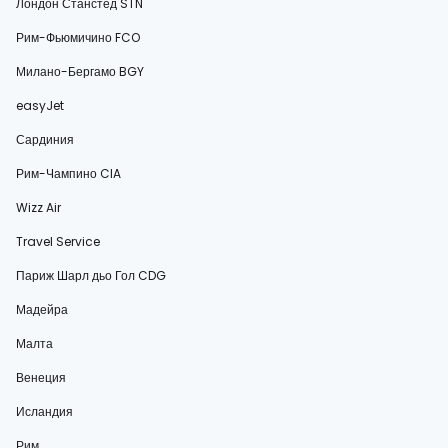
Лондон Станстед STN
Рим-Фьюмичино FCO
Милано-Бергамо BGY
easyJet
Сардиния
Рим-Чампино CIA
Wizz Air
Travel Service
Париж Шарл дьо Гол CDG
Мадейра
Малта
Венеция
Исландия
Рим