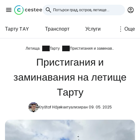
Тарту TAY
Транспорт
Услуги
Още
Влезте в Cestee
... световната общност на туристите
Летища
Тарту
Пристигания и заминавания
Пристигания и
Продължете с Google
заминавания на летище
Тарту
Продължете с Facebook
Kryštof Hájek
актуализиран 09. 05. 2025
Продължете с имейл