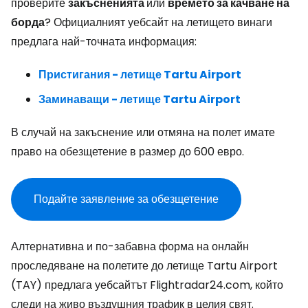
проверите
закъсненията
или
времето за качване на
борда
? Официалният уебсайт на летището винаги
предлага най-точната информация:
Пристигания - летище Tartu Airport
Заминаващи - летище Tartu Airport
В случай на закъснение или отмяна на полет имате
право на обезщетение в размер до 600 евро.
Подайте заявление за обезщетение
Алтернативна и по-забавна форма на онлайн
проследяване на полетите до летище Tartu Airport
(TAY) предлага уебсайтът Flightradar24.com, който
следи на живо въздушния трафик в целия свят.