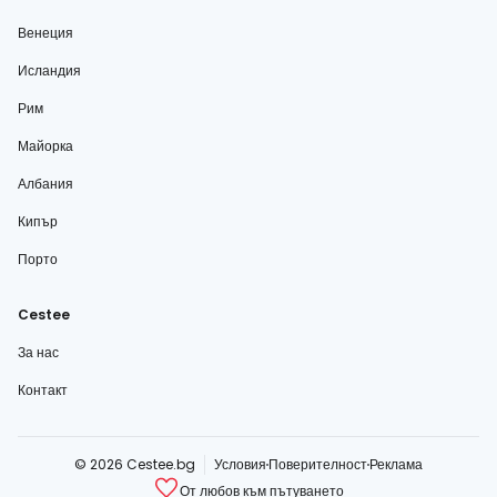
Венеция
Исландия
Рим
Майорка
Албания
Кипър
Порто
Cestee
За нас
Контакт
© 2026 Cestee.bg
Условия
Поверителност
Реклама
От любов към пътуването