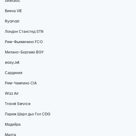
airBaltic
Виена VIE
Ryanair
Лондон Станстед STN
Рим-Фьюмичино FCO
Милано-Бергамо BGY
easyJet
Сардиния
Рим-Чампино CIA
Wizz Air
Travel Service
Париж Шарл дьо Гол CDG
Мадейра
Малта