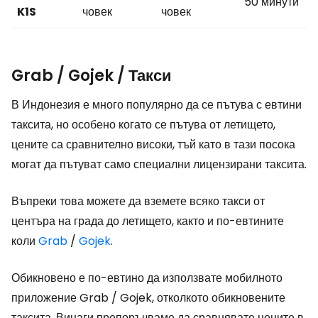
50 минути
K1S
човек
човек
Grab / Gojek / Такси
В Индонезия е много популярно да се пътува с евтини
таксита, но особено когато се пътува от летището,
цените са сравнително високи, тъй като в тази посока
могат да пътуват само специални лицензирани таксита.
Въпреки това можете да вземете всяко такси от
центъра на града до летището, както и по-евтините
коли
Grab
/
Gojek
.
Обикновено е по-евтино да използвате мобилното
приложение Grab / Gojek, отколкото обикновените
таксита. Винаги препоръчваме да сравнявате цените в