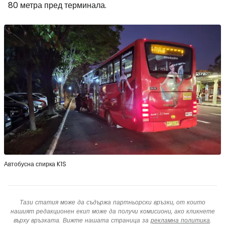
80 метра пред терминала.
Автобусна спирка K1S
Тази статия може да съдържа партньорски връзки, от които
нашият редакционен екип може да получи комисиони, ако кликнете
върху връзката. Вижте нашата страница за
рекламна политика
.