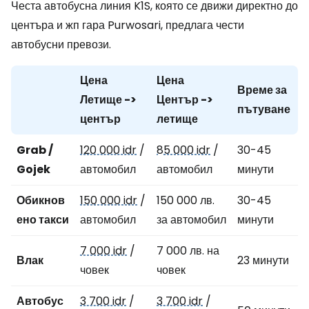
Честа автобусна линия K1S, която се движи директно до
центъра и жп гара Purwosari, предлага чести
автобусни превози.
Цена
Цена
Време за
Летище ->
Център ->
пътуване
център
летище
Grab /
120 000 idr
/
85 000 idr
/
30-45
Gojek
автомобил
автомобил
минути
Обикнов
150 000 idr
/
150 000 лв.
30-45
ено такси
автомобил
за автомобил
минути
7 000 idr
/
7 000 лв. на
Влак
23 минути
човек
човек
Автобус
3 700 idr
/
3 700 idr
/