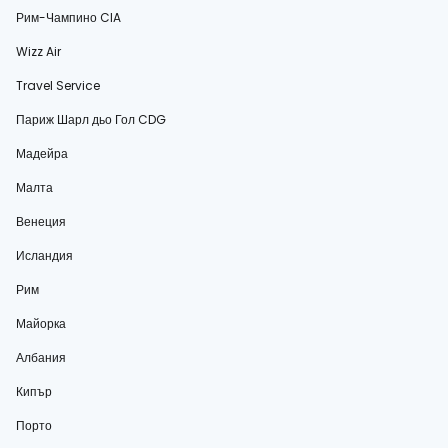
Рим-Чампино CIA
Wizz Air
Travel Service
Париж Шарл дьо Гол CDG
Мадейра
Малта
Венеция
Исландия
Рим
Майорка
Албания
Кипър
Порто