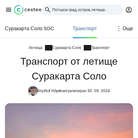
Суракарта Соло SOC
Транспорт
Още
Влезте в Cestee
... световната общност на туристите
Летища
Суракарта Соло
Транспорт
Транспорт от летище
Продължете с Google
Суракарта Соло
Kryštof Hájek
актуализиран 30. 09. 2024
Продължете с Facebook
Продължете с имейл