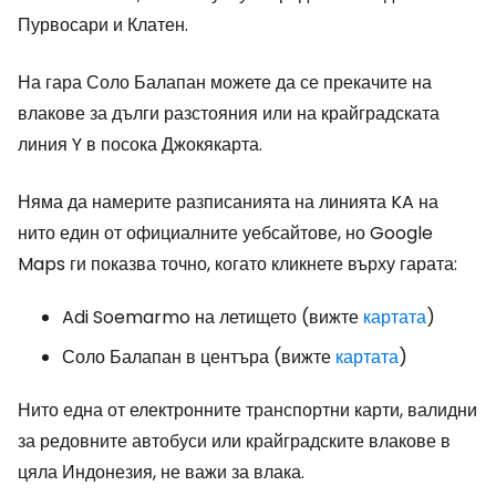
Пурвосари и Клатен.
На гара Соло Балапан можете да се прекачите на
влакове за дълги разстояния или на крайградската
линия Y в посока Джокякарта.
Няма да намерите разписанията на линията KA на
нито един от официалните уебсайтове, но Google
Maps ги показва точно, когато кликнете върху гарата:
Adi Soemarmo на летището (вижте
картата
)
Соло Балапан в центъра (вижте
картата
)
Нито една от електронните транспортни карти, валидни
за редовните автобуси или крайградските влакове в
цяла Индонезия, не важи за влака.