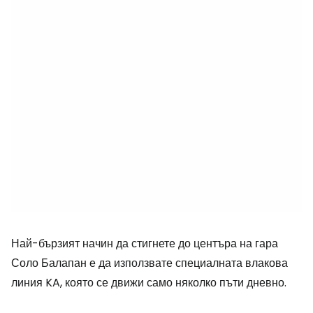
Най-бързият начин да стигнете до центъра на гара
Соло Балапан е да използвате специалната влакова
линия KA, която се движи само няколко пъти дневно.