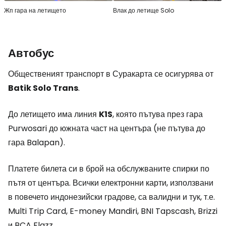
Жп гара на летището
Влак до летище Solo
Автобус
Общественият транспорт в Суракарта се осигурява от
Batik Solo Trans
.
До летището има линия
K1S
, която пътува през гара
Purwosari до южната част на центъра (не пътува до
гара Balapan).
Платете билета си в брой на обслужваните спирки по
пътя от центъра. Всички електронни карти, използвани
в повечето индонезийски градове, са валидни и тук, т.е.
Multi Trip Card, E-money Mandiri, BNI Tapscash, Brizzi
и BCA Flazz.