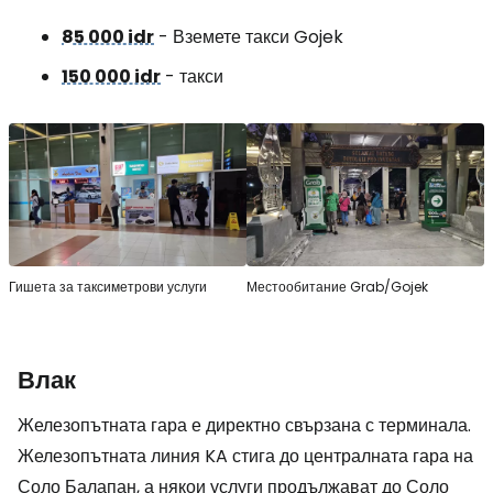
85 000 idr
- Вземете такси Gojek
150 000 idr
- такси
Гишета за таксиметрови услуги
Местообитание Grab/Gojek
Влак
Железопътната гара е директно свързана с терминала.
Железопътната линия KA стига до централната гара на
Соло Балапан, а някои услуги продължават до Соло