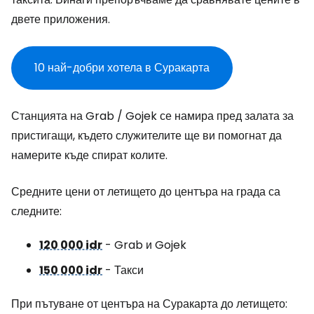
двете приложения.
10 най-добри хотела в Суракарта
Станцията на Grab / Gojek се намира пред залата за
пристигащи, където служителите ще ви помогнат да
намерите къде спират колите.
Средните цени от летището до центъра на града са
следните:
120 000 idr
- Grab и Gojek
150 000 idr
- Такси
При пътуване от центъра на Суракарта до летището: