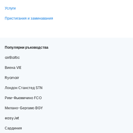
Услуги
Пристигания и заминавания
Популярни ръководства
airBaltic
Виена VIE
Ryanair
Лондон Станстед STN
Рим-Фьюмичино FCO
Милано-Бергамо BGY
easyJet
Сардиния