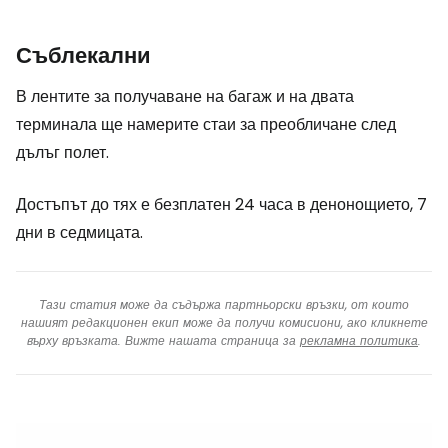
Съблекални
В лентите за получаване на багаж и на двата
терминала ще намерите стаи за преобличане след
дълъг полет.
Достъпът до тях е безплатен 24 часа в денонощието, 7
дни в седмицата.
Тази статия може да съдържа партньорски връзки, от които
нашият редакционен екип може да получи комисиони, ако кликнете
върху връзката. Вижте нашата страница за
рекламна политика
.