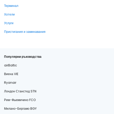
Терминал
Хотели
Услуги
Пристигания и заминавания
Популярни ръководства
airBaltic
Виена VIE
Ryanair
Лондон Станстед STN
Рим-Фьюмичино FCO
Милано-Бергамо BGY