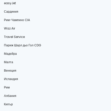
easyJet
Сардиния
Рим-Чампино CIA
Wizz Air
Travel Service
Париж Шарл дьо Гол CDG
Мадейра
Малта
Венеция
Исландия
Рим
Албания
Кипър