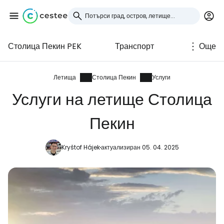
Столица Пекин PEK
Транспорт
Още
Влезте в Cestee
... световната общност на туристите
Летища
Столица Пекин
Услуги
Услуги на летище Столица
Продължете с Google
Пекин
Kryštof Hájek
актуализиран 05. 04. 2025
Продължете с Facebook
Продължете с имейл