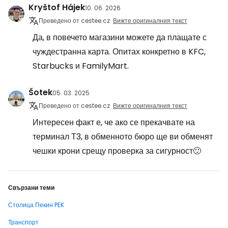
Kryštof Hájek
10. 06. 2026
Преведено от cestee.cz
Вижте оригиналния текст
Да, в повечето магазини можете да плащате с
чуждестранна карта. Опитах конкретно в KFC,
Starbucks и FamilyMart.
Šotek
05. 03. 2025
Преведено от cestee.cz
Вижте оригиналния текст
Интересен факт е, че ако се прекачвате на
терминал Т3, в обменното бюро ще ви обменят
чешки крони срещу проверка за сигурност🙂
Свързани теми
Столица Пекин PEK
Транспорт