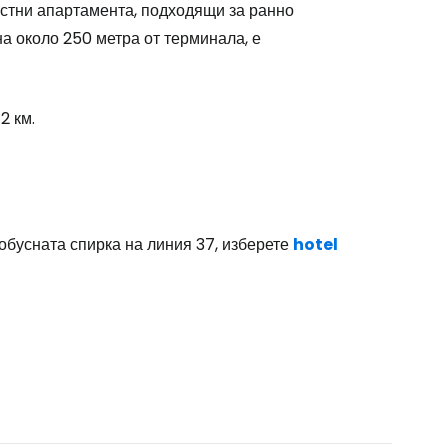
астни апартамента, подходящи за ранно
а около 250 метра от терминала, е
одължете с Google
2 км.
дължете с Facebook
дължете с имейл
тобусната спирка на линия 37, изберете
hotel