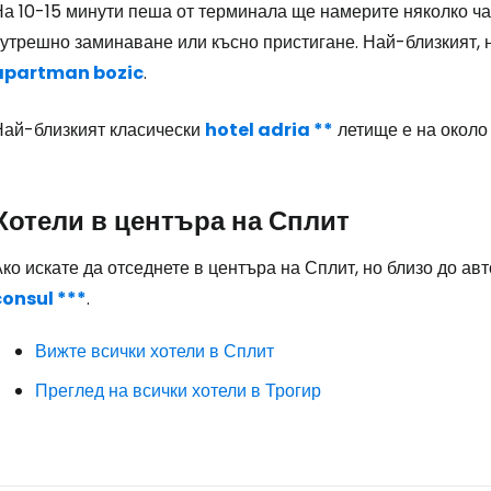
На 10-15 минути пеша от терминала ще намерите няколко ч
утрешно заминаване или късно пристигане. Най-близкият, н
Пр
apartman bozic
.
Най-близкият класически
hotel adria **
летище е на около 
Про
Хотели в центъра на Сплит
Про
ко искате да отседнете в центъра на Сплит, но близо до ав
consul ***
.
Вижте всички хотели в Сплит
Преглед на всички хотели в Трогир