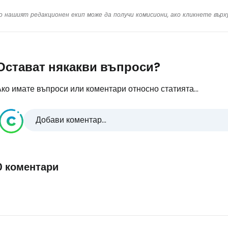
о нашият редакционен екип може да получи комисиони, ако кликнете вър
Остават някакви въпроси?
ко имате въпроси или коментари относно статията...
Добави коментар...
0 коментари