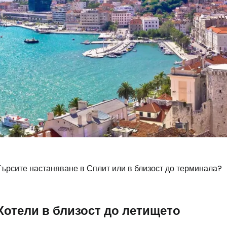
Търсите настаняване в Сплит или в близост до терминала?
Влезте в Ce
Хотели в близост до летището
... световната общност на туристите