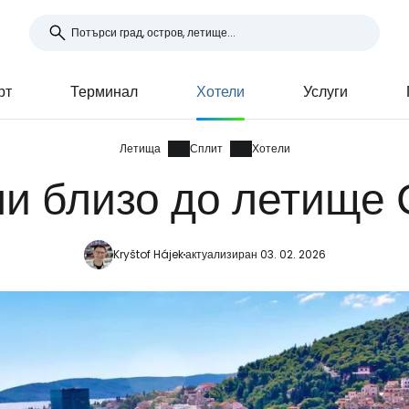
рт
Терминал
Хотели
Услуги
Летища
Сплит
Хотели
ли близо до летище 
Kryštof Hájek
актуализиран 03. 02. 2026