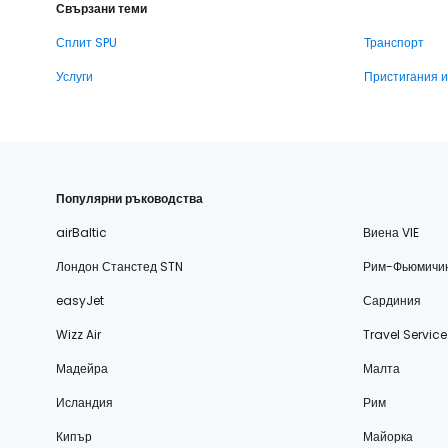
Свързани теми
Сплит SPU
Транспорт
Услуги
Пристигания 
Популярни ръководства
airBaltic
Виена VIE
Лондон Станстед STN
Рим-Фьюмичи
easyJet
Сардиния
Wizz Air
Travel Service
Мадейра
Малта
Исландия
Рим
Кипър
Майорка