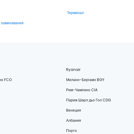
Терминал
и заминавания
Ryanair
но FCO
Милано-Бергамо BGY
Рим-Чампино CIA
Париж Шарл дьо Гол CDG
Венеция
Албания
Порто