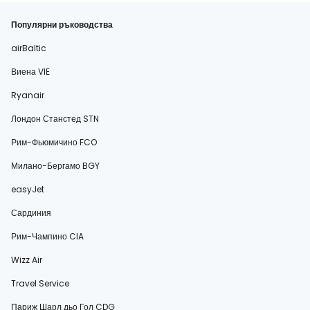
Популярни ръководства
airBaltic
Виена VIE
Ryanair
Лондон Станстед STN
Рим-Фьюмичино FCO
Милано-Бергамо BGY
easyJet
Сардиния
Рим-Чампино CIA
Wizz Air
Travel Service
Париж Шарл дьо Гол CDG