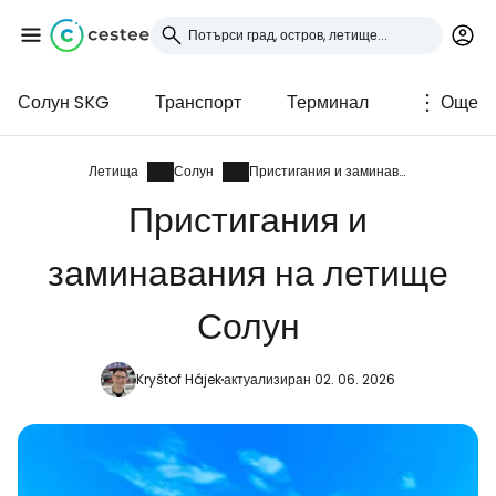
Солун SKG
Транспорт
Терминал
Още
Влезте в Cestee
... световната общност на туристите
Летища
Солун
Пристигания и заминавания
Пристигания и
Продължете с Google
заминавания на летище
Солун
Продължете с Facebook
Kryštof Hájek
актуализиран 02. 06. 2026
Продължете с имейл