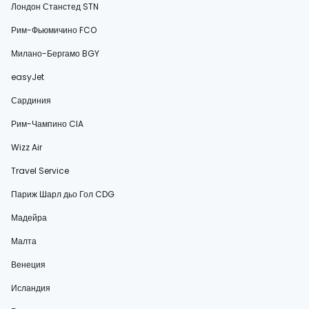
Лондон Станстед STN
Рим-Фьюмичино FCO
Милано-Бергамо BGY
easyJet
Сардиния
Рим-Чампино CIA
Wizz Air
Travel Service
Париж Шарл дьо Гол CDG
Мадейра
Малта
Венеция
Исландия