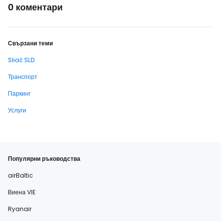
0 коментари
Свързани теми
Sliač SLD
Транспорт
Паркинг
Услуги
Популярни ръководства
airBaltic
Виена VIE
Ryanair