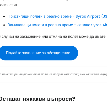
елия свят.
Про
Пристигащи полети в реално време - Syros Airport (J
Заминаващи полети в реално време - летище Syros Ai
Про
В случай на закъснение или отмяна на полет може да имате
Подайте заявление за обезщетение
о нашият редакционен екип може да получи комисиони, ако кликнете вър
Остават някакви въпроси?