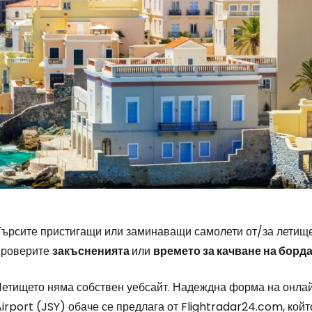
Влезте в Ce
... световната общност на туристите
Търсите пристигащи или заминаващи самолети от/за летище 
проверите
закъсненията
или
времето за качване на борд
Пр
Летището няма собствен уебсайт. Надеждна форма на онлай
irport (JSY) обаче се предлага от Flightradar24.com, кой