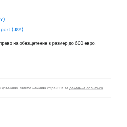
дължете с Facebook
SY)
rport (JSY)
дължете с имейл
 право на обезщетение в размер до 600 евро.
ху връзката. Вижте нашата страница за
рекламна политика
.