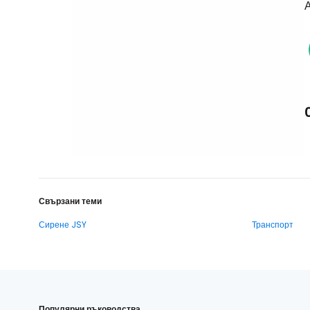
А
Свързани теми
Сирене JSY
Транспорт
Популярни ръководства