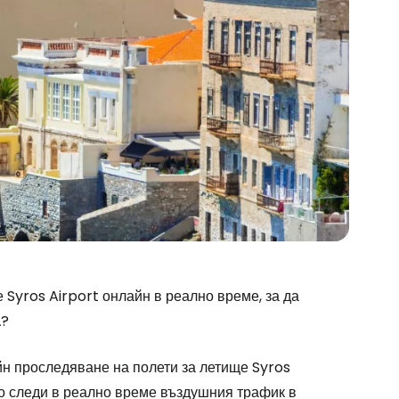
stee
Syros Airport онлайн в реално време, за да
а
?
одължете с Google
н проследяване на полети за летище Syros
то следи в реално време въздушния трафик в