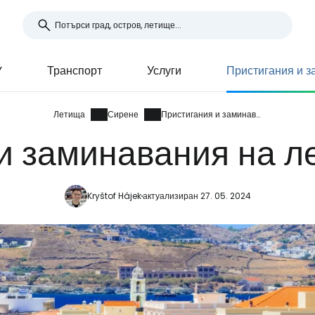
Y
Транспорт
Услуги
Пристигания и 
Летища
Сирене
Пристигания и заминавания
и заминавания на 
Kryštof Hájek
актуализиран 27. 05. 2024