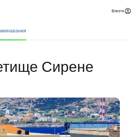
Влезте
заминавания
летище Сирене