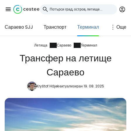
Сараево SJJ
Транспорт
Терминал
Още
Влезте в Cestee
... световната общност на туристите
Летища
Сараево
Терминал
Трансфер на летище
Продължете с Google
Сараево
Kryštof Hájek
актуализиран 19. 08. 2025
Продължете с Facebook
Продължете с имейл