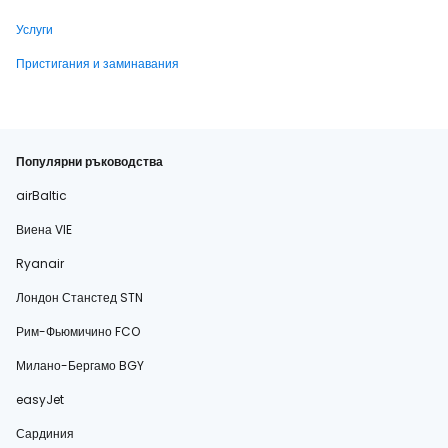
Услуги
Пристигания и заминавания
Популярни ръководства
airBaltic
Виена VIE
Ryanair
Лондон Станстед STN
Рим-Фьюмичино FCO
Милано-Бергамо BGY
easyJet
Сардиния