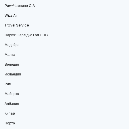
Рим-Чампино CIA
Wizz Air
Travel Service
Париж Шарл дьо Гол CDG
Мадейра
Малта
Венеция
Исландия
Рим
Майорка
Албания
Кипър
Порто