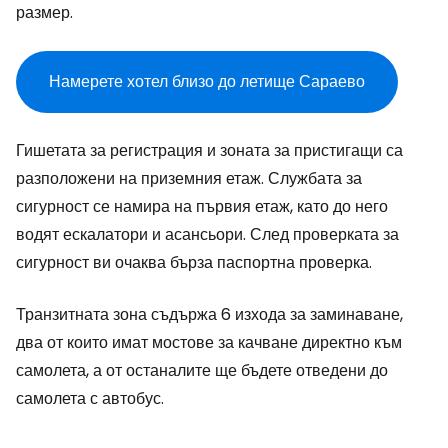
размер.
Намерете хотел близо до летище Сараево
Гишетата за регистрация и зоната за пристигащи са
разположени на приземния етаж. Службата за
сигурност се намира на първия етаж, като до него
водят ескалатори и асансьори. След проверката за
сигурност ви очаква бърза паспортна проверка.
Транзитната зона съдържа 6 изхода за заминаване,
два от които имат мостове за качване директно към
самолета, а от останалите ще бъдете отведени до
самолета с автобус.