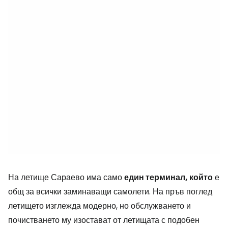
На летище Сараево има само
един терминал, който
е
общ за всички заминаващи самолети. На пръв поглед
летището изглежда модерно, но обслужването и
почистването му изостават от летищата с подобен