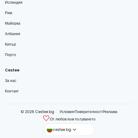
Исландия
Рим
Майорка
Албания
Кипър
Порто
Cestee
За нас
Контакт
© 2026 Cestee.bg
Условия
Поверителност
Реклама
От любов към пътуването
cestee.com
cestee.bg
cestee.sk