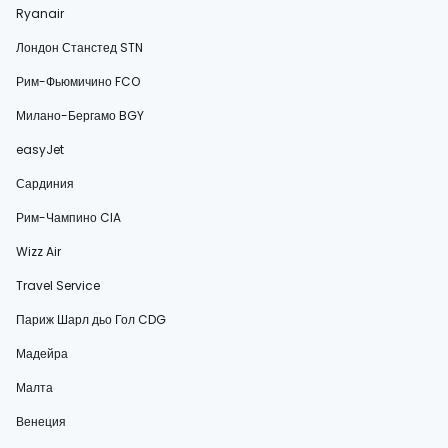
Ryanair
Лондон Станстед STN
Рим-Фьюмичино FCO
Милано-Бергамо BGY
easyJet
Сардиния
Рим-Чампино CIA
Wizz Air
Travel Service
Париж Шарл дьо Гол CDG
Мадейра
Малта
Венеция