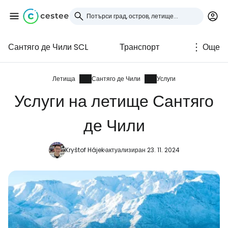
Сантяго де Чили SCL
Транспорт
Още
Влезте в Cestee
... световната общност на туристите
Летища
Сантяго де Чили
Услуги
Услуги на летище Сантяго
Продължете с Google
де Чили
Kryštof Hájek
актуализиран 23. 11. 2024
Продължете с Facebook
Продължете с имейл