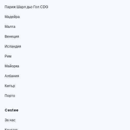
Париж Шарл дьо Гол CDG
Мадейра
Малта
Венеция
Исландия
Рим
Майорка
Албания
Кипър
Порто
Cestee
За нас
Контакт