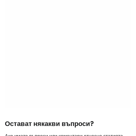
Остават някакви въпроси?