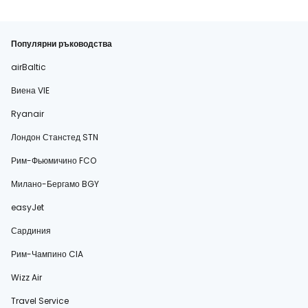
Популярни ръководства
airBaltic
Виена VIE
Ryanair
Лондон Станстед STN
Рим-Фьюмичино FCO
Милано-Бергамо BGY
easyJet
Сардиния
Рим-Чампино CIA
Wizz Air
Travel Service