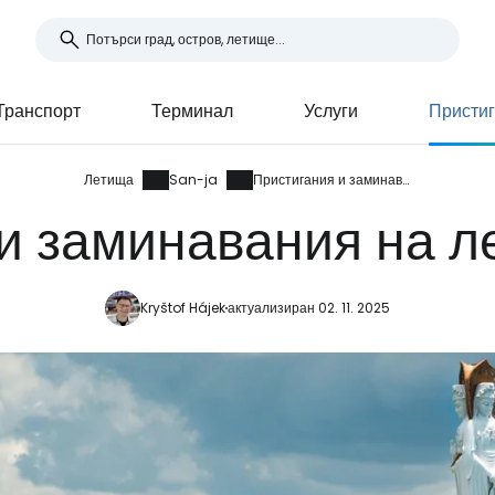
Транспорт
Терминал
Услуги
Пристиг
Летища
San-ja
Пристигания и заминавания
и заминавания на 
Kryštof Hájek
актуализиран 02. 11. 2025