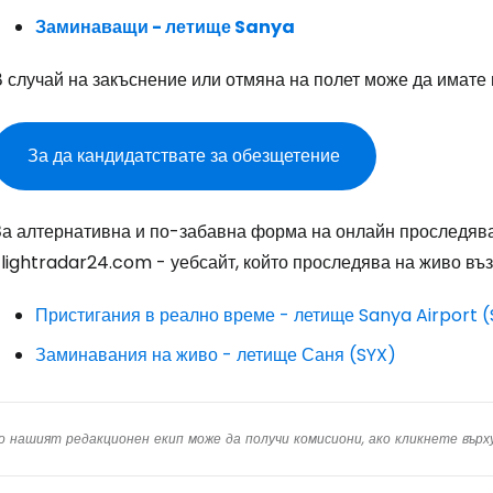
Пр
Заминаващи - летище Sanya
В случай на закъснение или отмяна на полет може да имате
Про
За да кандидатствате за обезщетение
Про
За алтернативна и по-забавна форма на онлайн проследява
lightradar24.com - уебсайт, който проследява на живо въз
Пристигания в реално време - летище Sanya Airport 
Заминавания на живо - летище Саня (SYX)
о нашият редакционен екип може да получи комисиони, ако кликнете вър