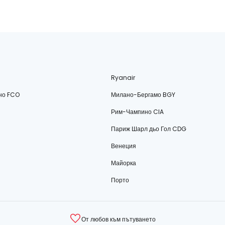
Ryanair
но FCO
Милано-Бергамо BGY
Рим-Чампино CIA
Париж Шарл дьо Гол CDG
Венеция
Майорка
Порто
От любов към пътуването