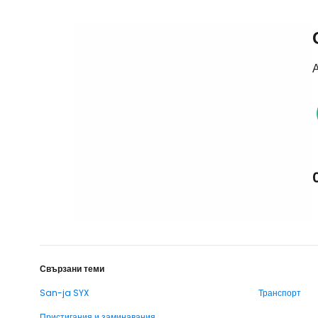
А
Свързани теми
San-ja SYX
Транспорт
Пристигания и заминавания