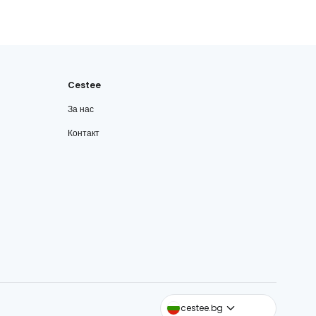
Cestee
За нас
Контакт
cestee.com
cestee.bg