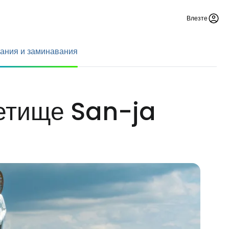
Влезте
ания и заминавания
летище San-ja