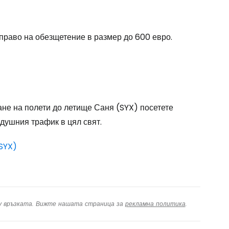
одължете с Google
 право на обезщетение в размер до 600 евро.
дължете с Facebook
дължете с имейл
не на полети до летище Саня (SYX) посетете
душния трафик в цял свят.
(SYX)
ху връзката. Вижте нашата страница за
рекламна политика
.