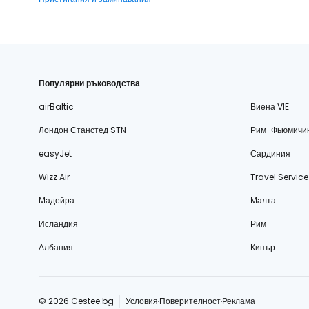
Популярни ръководства
airBaltic
Виена VIE
Лондон Станстед STN
Рим-Фьюмичи
easyJet
Сардиния
Wizz Air
Travel Service
Мадейра
Малта
Исландия
Рим
Албания
Кипър
© 2026 Cestee.bg
Условия
Поверителност
Реклама