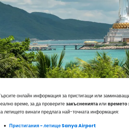
Влезте в Ce
Търсите онлайн информация за пристигащи или заминаващи
реално време, за да проверите
закъсненията
или
времето 
... световната общност на туристите
на летището винаги предлага най-точната информация:
Пристигания - летище Sanya Airport