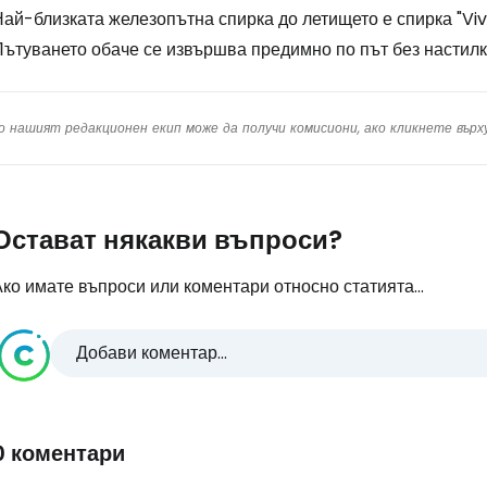
ай-близката железопътна спирка до летището е спирка "Vivi
Пътуването обаче се извършва предимно по път без настилк
о нашият редакционен екип може да получи комисиони, ако кликнете вър
Остават някакви въпроси?
ко имате въпроси или коментари относно статията...
Добави коментар...
0 коментари