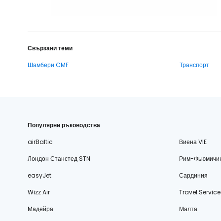
Свързани теми
Шамбери CMF
Транспорт
Популярни ръководства
airBaltic
Виена VIE
Лондон Станстед STN
Рим-Фьюмичи
easyJet
Сардиния
Wizz Air
Travel Service
Мадейра
Малта