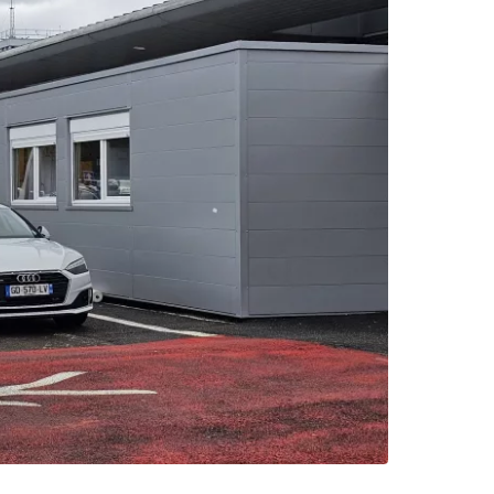
одължете с Google
дължете с Facebook
дължете с имейл