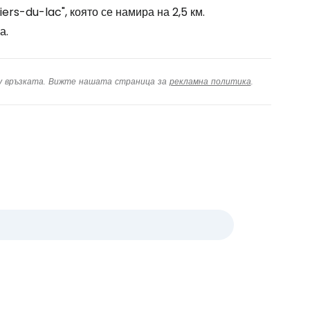
ers-du-lac", която се намира на 2,5 км.
а.
ху връзката. Вижте нашата страница за
рекламна политика
.