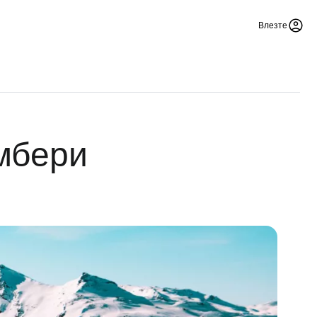
Влезте
мбери