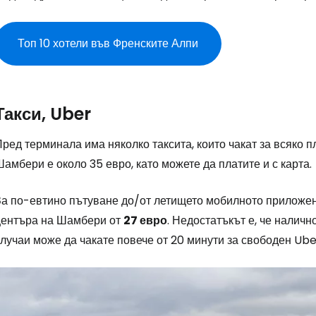
Топ 10 хотели във Френските Алпи
Такси, Uber
ред терминала има няколко таксита, които чакат за всяко 
амбери е около 35 евро, като можете да платите и с карта.
За по-евтино пътуване до/от летището мобилното приложе
центъра на Шамбери от
27 евро
. Недостатъкът е, че налич
лучаи може да чакате повече от 20 минути за свободен Ube
Влезте в Ce