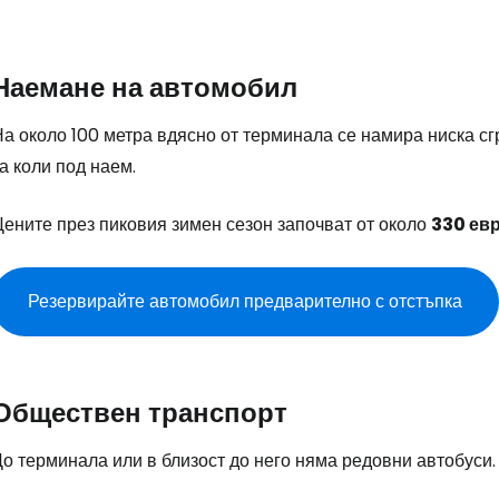
Наемане на автомобил
а около 100 метра вдясно от терминала се намира ниска сг
а коли под наем.
Цените през пиковия зимен сезон започват от около
330 ев
Резервирайте автомобил предварително с отстъпка
Обществен транспорт
о терминала или в близост до него няма редовни автобуси.