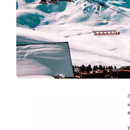
П
н
в