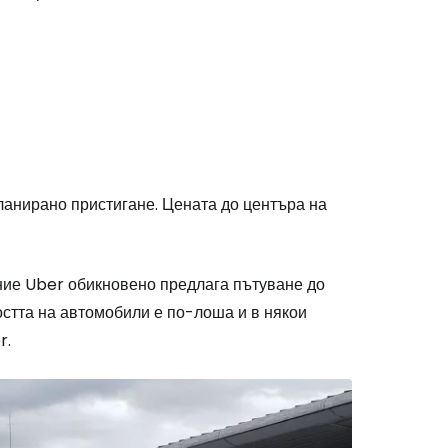
планирано пристигане. Цената до центъра на
ние Uber обикновено предлага пътуване до
ността на автомобили е по-лоша и в някои
r.
stee