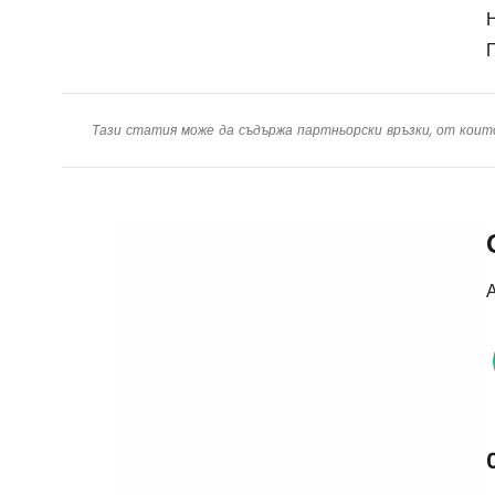
Н
Тази статия може да съдържа партньорски връзки, от коит
А