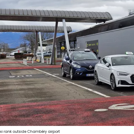
... световната общност на туристите
Пр
Про
Про
xi rank outside Chambéry airport