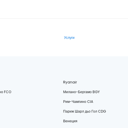
Услуги
Ryanair
но FCO
Милано-Бергамо BGY
Рим-Чампино CIA
Париж Шарл дьо Гол CDG
Венеция