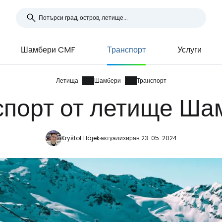
Шамбери CMF
Транспорт
Услуги
Летища
Шамбери
Транспорт
спорт от летище Ша
Kryštof Hájek
актуализиран 23. 05. 2024