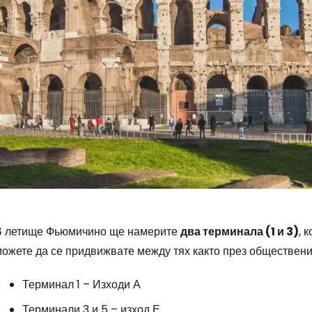
В летище Фьюмичино ще намерите
два терминала (1 и 3)
, 
ожете да се придвижвате между тях както през обществените
Терминал 1 – Изходи А
Терминали 3 и 5 – изход Е