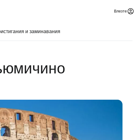
Влезте
истигания и заминавания
ьюмичино