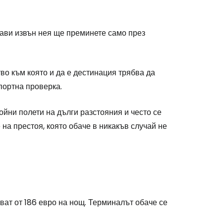
ави извън нея ще преминете само през
о към която и да е дестинация трябва да
спортна проверка.
йни полети на дълги разстояния и често се
на престоя, която обаче в никакъв случай не
ват от 186 евро на нощ. Терминалът обаче се