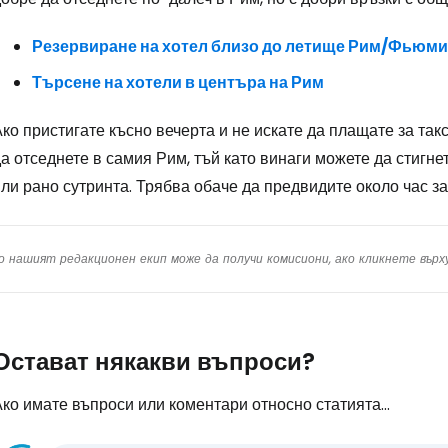
Резервиране на хотел близо до летище Рим/Фьюм
Търсене на хотели в центъра на Рим
ко пристигате късно вечерта и не искате да плащате за так
а отседнете в самия Рим, тъй като винаги можете да стигне
ли рано сутринта. Трябва обаче да предвидите около час за
о нашият редакционен екип може да получи комисиони, ако кликнете вър
Остават някакви въпроси?
ко имате въпроси или коментари относно статията...