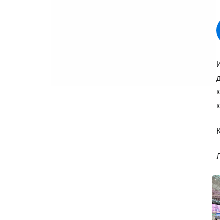
д
к
к