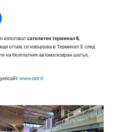
о използват
сателитен терминал 5
,
ащи оттам, се извършва в Терминал 3; след
чите на безплатния автоматизиран шатъл,
 уебсайт:
www.adr.it