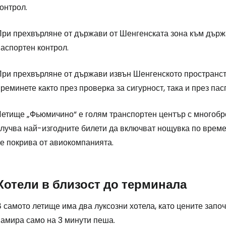
онтрол.
При прехвърляне от държави от Шенгенската зона към държ
аспортен контрол.
При прехвърляне от държави извън Шенгенското пространств
реминете както през проверка за сигурност, така и през па
Летище „Фьюмичино“ е голям транспортен център с многобро
лучва най-изгодните билети да включват нощувка по време 
се покрива от авиокомпанията.
Хотели в близост до терминала
 самото летище има два луксозни хотела, като цените започ
намира само на 3 минути пеша.