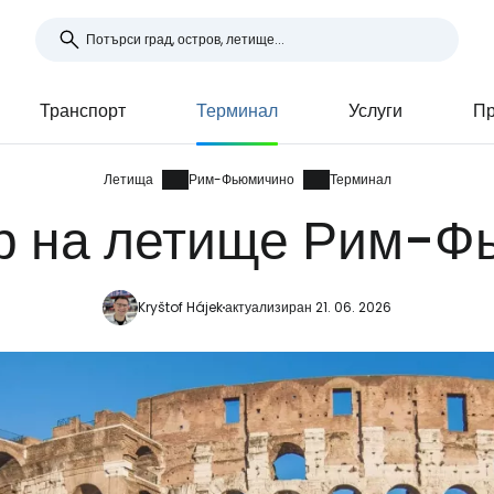
Транспорт
Терминал
Услуги
Пр
Летища
Рим-Фьюмичино
Терминал
р на летище Рим-Ф
Kryštof Hájek
актуализиран 21. 06. 2026