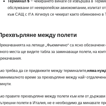
Терминал
5
– чекирането винаги се извършва в Терми
обслужвани от неевропейски авиокомпании, излитат от
към САЩ с ITA Airways се чекират както обикновено в 
Влезте в Ce
Прехвърляне между полети
... световната общност на туристите
Прекачванията на летище „Фьюмичино“ са ясно обозначени с
Пр
ного места ще видите табла за заминаващи полети, на коит
прекачвания.
Про
Ако трябва да се придвижите между терминалите,
няма нужд
а
минималното време за прехвърляне между най-отдалеченит
инути.
Про
Ако правите прехвърляне между полети към или от държави
вътрешни полети в Италия, не е необходимо да минавате пр