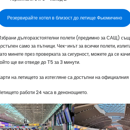
Резервирайте хотел в близост до летище Фьюмичино
Избрани дългоразстоятелни полети (предимно за САЩ) същ
остъпен само за пътници. Чек-инът за всички полети, излит
ато минете през проверката за сигурност, можете да се ка
ойто ще ви отведе до Т5 за 3 минути.
Карти на летището за изтегляне са достъпни на официалния
Летището работи 24 часа в денонощието.