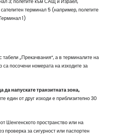
нал 3; полетите към САЩ и Израел,
 сателитен терминал 5 (например, полетите
Терминал 1)
stee
 табели „Прекачвания“, а в терминалите на
одължете с Google
о са посочени номерата на изходите за
дължете с Facebook
а да напускате транзитната зона,
е един от друг изходи е приблизително 30
дължете с имейл
 от Шенгенското пространство или на
ез проверка за сигурност или паспортен