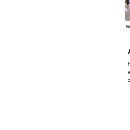
Те
н
с