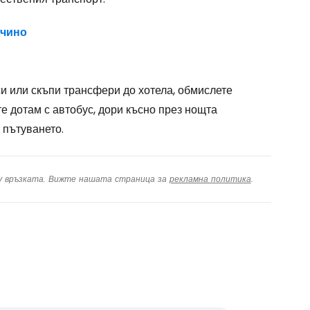
ичино
си или скъпи трансфери до хотела, обмислете
те дотам с автобус, дори късно през нощта
 пътуването.
ху връзката. Вижте нашата страница за
рекламна политика
.