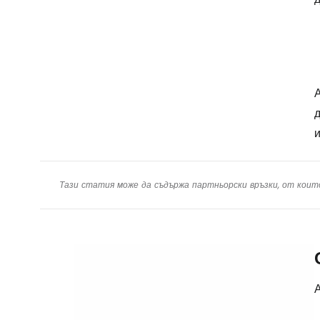
А
д
и
Тази статия може да съдържа партньорски връзки, от коит
А