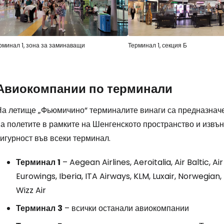
рминал 1, зона за заминаващи
Терминал 1, секция Б
Авиокомпании по терминали
На летище „Фьюмичино“ терминалите винаги са предназначе
а полетите в рамките на Шенгенското пространство и извън
игурност във всеки терминал.
Терминал
1
– Aegean Airlines, Aeroitalia, Air Baltic, Ai
Eurowings, Iberia, ITA Airways, KLM, Luxair, Norwegian,
Wizz Air
Терминал
3
– всички останали авиокомпании