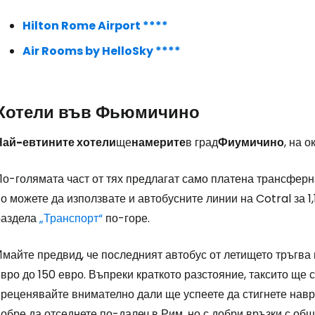
Hilton Rome Airport ****
Air Rooms by HelloSky ****
Хотели във Фьюмичино
Най-евтините хотели
ще
намерите
в град
Фиумичино
, на о
о-голямата част от тях предлагат само платена трансферна
о можете да използвате и автобусните линии на Cotral за 1
раздела
„Транспорт“
по-горе.
майте предвид, че последният автобус от летището тръгва в
вро до 150 евро. Въпреки краткото разстояние, таксито ще 
реценявайте внимателно дали ще успеете да стигнете навре
обре да отседнете по-далеч в Рим, но с добри връзки с об