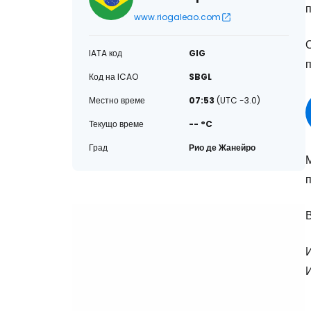
www.riogaleao.com
IATA код
GIG
п
Код на ICAO
SBGL
Местно време
07:53
(UTC -3.0)
Текущо време
-- °C
Град
Рио де Жанейро
п