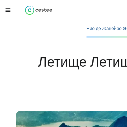
Рио де Жанейро G
Летище Летищ