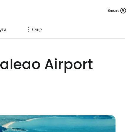
Влезте
уги
Още
aleao Airport