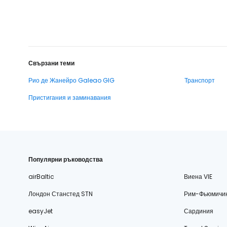
Свързани теми
Рио де Жанейро Galeao GIG
Транспорт
Пристигания и заминавания
Популярни ръководства
airBaltic
Виена VIE
Лондон Станстед STN
Рим-Фьюмичи
easyJet
Сардиния