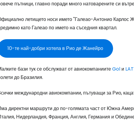
повече пътници, главно поради много натоварените си вът
Официално летището носи името "Галеао-Антонио Карлос Жо
редимно като Галеао по името на съседния квартал.
10-те най-добри хотела в Рио де Жанейро
Влезте в Ce
Малките бази тук се обслужват от авиокомпаниите
Gol
и
LA
олети до Бразилия.
... световната общност на туристите
Всички международни авиокомпании, пътуващи за Рио, кацат
Пр
Има директни маршрути до по-голямата част от Южна Амери
Италия, Нидерландия, Франция, Англия, Германия и Обедине
Про