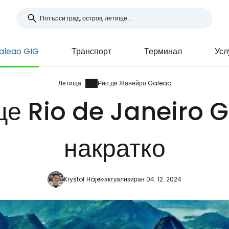
aleao GIG
Транспорт
Терминал
Усл
Летища
Рио де Жанейро Galeao
е Rio de Janeiro G
накратко
Kryštof Hájek
актуализиран 04. 12. 2024