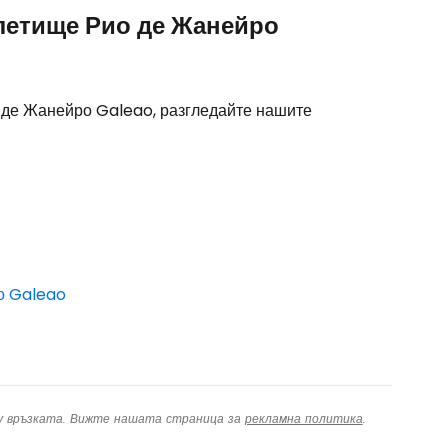
 летище Рио де Жанейро
дължете с имейл
 де Жанейро Galeao, разгледайте нашите
о Galeao
ху връзката. Вижте нашата страница за
рекламна политика
.