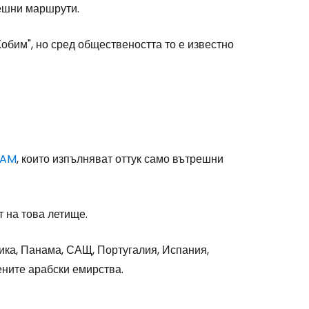
решни маршрути.
бим", но сред обществеността то е известно
stee
TAM
, които изпълняват оттук само вътрешни
 на това летище.
одължете с Google
ка, Панама, САЩ, Португалия, Испания,
ните арабски емирства.
дължете с Facebook