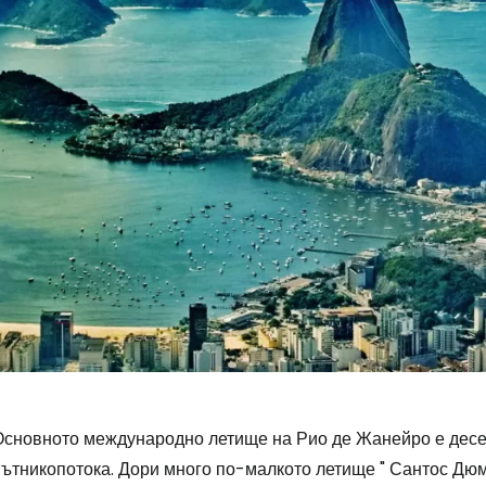
Основното международно летище на Рио де Жанейро е десет
пътникопотока. Дори много по-малкото летище " Сантос Дюм