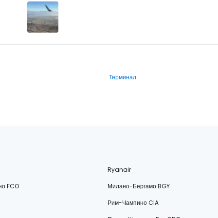
Терминал
Ryanair
но FCO
Милано-Бергамо BGY
Рим-Чампино CIA