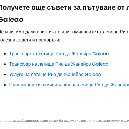
Получете още съвети за пътуване от
Про
Galeao
Независимо дали пристигате или заминавате от летище Рио
олезни съвети и препоръки:
Транспорт от летище Рио де Жанейро Galeao
Трансфер на летище Рио де Жанейро Galeao
Услуги на летище Рио де Жанейро Galeao
Пристигания и заминавания на летище Рио де Жанейр
о нашият редакционен екип може да получи комисиони, ако кликнете вър