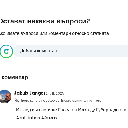
Остават някакви въпроси?
ко имате въпроси или коментари относно статията...
Добави коментар...
1 коментар
Jakub Langer
24. 11. 2025
Преведено от cestee.cz
Вижте оригиналния текст
Изглед към летище Галеао в Илха ду Губернадор п
Azul Linhas Aéreas.