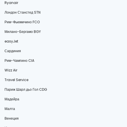
Ryanair
Лондон Станстед STN
Рим-Фьюмичино FCO
Милано-Бергамо BGY
easyJet
Сардиния
Рим-Чампино CIA
Wizz Air
Travel Service
Париж Шарл дьо Гол CDG
Мадейра
Малта
Венеция