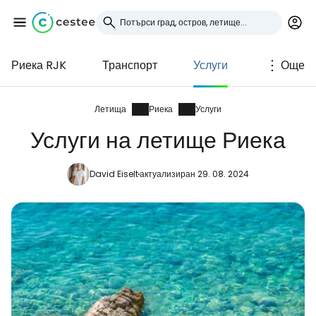
Риека RJK
Транспорт
Услуги
Още
Влезте в Cestee
... световната общност на туристите
Летища
Риека
Услуги
Услуги на летище Риека
Продължете с Google
David Eiselt
актуализиран 29. 08. 2024
Продължете с Facebook
Продължете с имейл