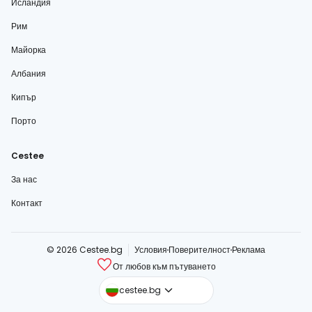
Исландия
Рим
Майорка
Албания
Кипър
Порто
Cestee
За нас
Контакт
© 2026 Cestee.bg
Условия
Поверителност
Реклама
От любов към пътуването
cestee.com
cestee.bg
cestee.sk