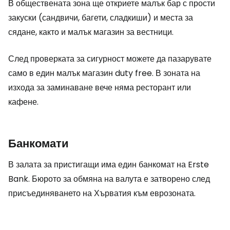
В обществената зона ще откриете малък бар с прости
закуски (сандвичи, багети, сладкиши) и места за
сядане, както и малък магазин за вестници.
След проверката за сигурност можете да пазарувате
само в един малък магазин
duty free
. В зоната на
изхода за заминаване вече няма ресторант или
кафене.
Банкомати
В залата за пристигащи има един банкомат на Erste
Bank. Бюрото за обмяна на валута е затворено след
присъединяването на Хърватия към еврозоната.