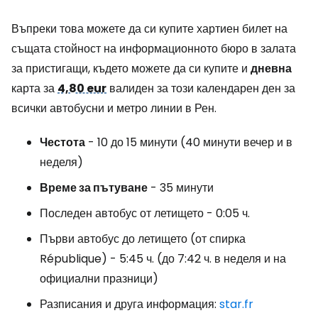
Въпреки това можете да си купите хартиен билет на
същата стойност на информационното бюро в залата
за пристигащи, където можете да си купите и
дневна
карта за
4,80 eur
валиден за този календарен ден за
всички автобусни и метро линии в Рен.
Честота
- 10 до 15 минути (40 минути вечер и в
неделя)
Време за пътуване
- 35 минути
Последен автобус от летището - 0:05 ч.
Първи автобус до летището (от спирка
République) - 5:45 ч. (до 7:42 ч. в неделя и на
официални празници)
Разписания и друга информация:
star.fr