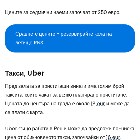
Цените за седмични наеми започват от 250 евро.
Сравнете цените - резервирайте кола на
летище RNS
Такси, Uber
Пред залата за пристигащи винаги има голям брой
таксита, които чакат за всяко планирано пристигане.
Цената до центъра на града е около
18 eur
и може да
се плати с карта.
Uber също работи в Рен и може да предложи по-ниска
цена от обикновеното такси, започвайки от
16 eur
.