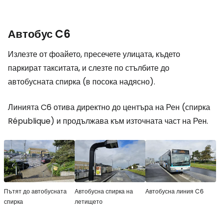
Автобус C6
Излезте от фоайето, пресечете улицата, където
паркират такситата, и слезте по стълбите до
автобусната спирка (в посока надясно).
Линията C6 отива директно до центъра на Рен (спирка
République) и продължава към източната част на Рен.
Пътят до автобусната
Автобусна спирка на
Автобусна линия C6
спирка
летището