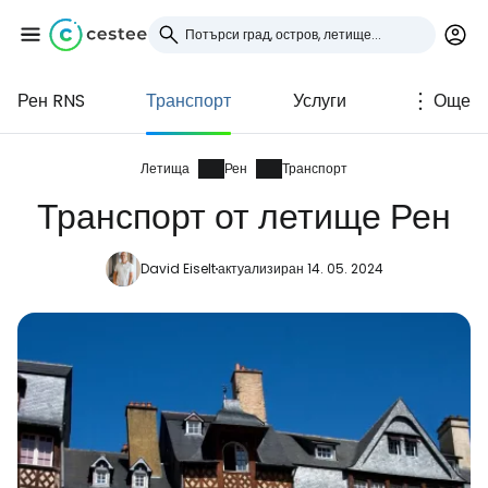
Рен RNS
Транспорт
Услуги
Още
Влезте в Cestee
... световната общност на туристите
Летища
Рен
Транспорт
Транспорт от летище Рен
Продължете с Google
David Eiselt
актуализиран 14. 05. 2024
Продължете с Facebook
Продължете с имейл