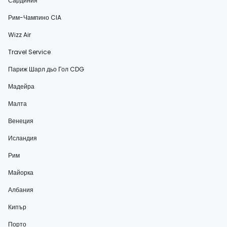
Сардиния
Рим-Чампино CIA
Wizz Air
Travel Service
Париж Шарл дьо Гол CDG
Мадейра
Малта
Венеция
Исландия
Рим
Майорка
Албания
Кипър
Порто