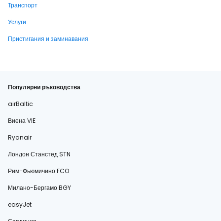
Транспорт
Услуги
Пристигания и заминавания
Популярни ръководства
airBaltic
Виена VIE
Ryanair
Лондон Станстед STN
Рим-Фьюмичино FCO
Милано-Бергамо BGY
easyJet