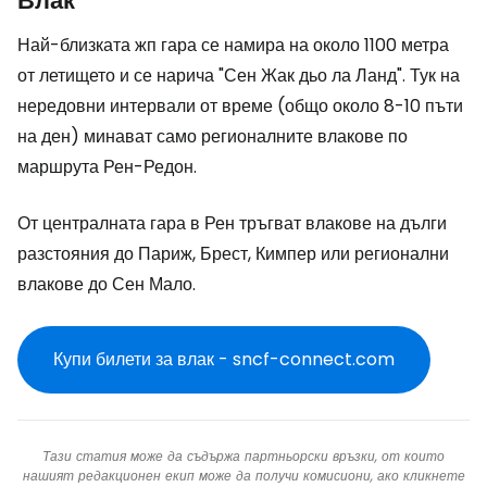
Влак
Най-близката жп гара се намира на около 1100 метра
от летището и се нарича "Сен Жак дьо ла Ланд". Тук на
нередовни интервали от време (общо около 8-10 пъти
на ден) минават само регионалните влакове по
маршрута Рен-Редон.
От централната гара в Рен тръгват влакове на дълги
разстояния до Париж, Брест, Кимпер или регионални
влакове до Сен Мало.
Купи билети за влак - sncf-connect.com
Тази статия може да съдържа партньорски връзки, от които
нашият редакционен екип може да получи комисиони, ако кликнете