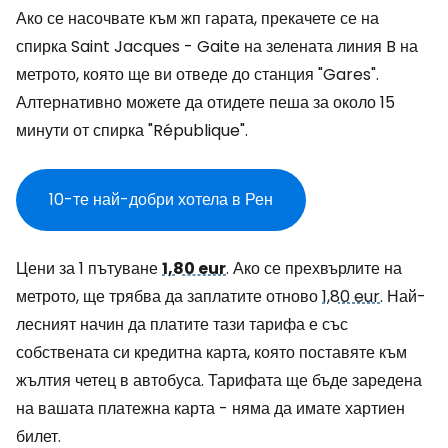
Ако се насочвате към жп гарата, прекачете се на
спирка Saint Jacques - Gaite на зелената линия B на
метрото, която ще ви отведе до станция "Gares".
Алтернативно можете да отидете пеша за около 15
минути от спирка "République".
10-те най-добри хотела в Рен
Цени за 1 пътуване
1,80 eur
.
Ако се прехвърлите на
метрото, ще трябва да заплатите отново
1,80 eur
. Най-
лесният начин да платите тази тарифа е със
собствената си кредитна карта, която поставяте към
жълтия четец в автобуса. Тарифата ще бъде заредена
на вашата платежна карта - няма да имате хартиен
билет.