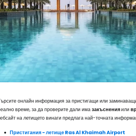
Влезте в Ce
Търсите онлайн информация за пристигащи или заминаващи
реално време, за да проверите дали има
закъснения
или
вр
... световната общност на туристите
уебсайт на летището винаги предлага най-точната информа
Пр
Пристигания - летище Ras Al Khaimah Airport