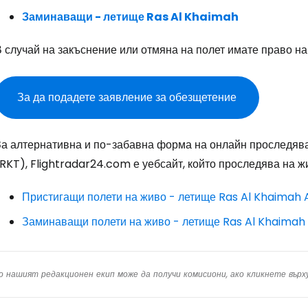
Заминаващи - летище Ras Al Khaimah
Про
 случай на закъснение или отмяна на полет имате право на
За да подадете заявление за обезщетение
Про
За алтернативна и по-забавна форма на онлайн проследяв
RKT), Flightradar24.com е уебсайт, който проследява на ж
Пристигащи полети на живо - летище Ras Al Khaimah 
Заминаващи полети на живо - летище Ras Al Khaimah 
о нашият редакционен екип може да получи комисиони, ако кликнете вър