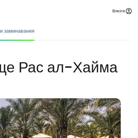
Влезте
 и заминавания
ище Рас ал-Хайма