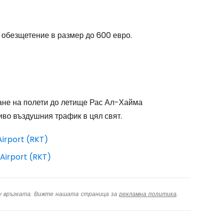
дължете с Facebook
 обезщетение в размер до 600 евро.
дължете с имейл
ане на полети до летище Рас Ал-Хайма
иво въздушния трафик в цял свят.
Airport (RKT)
Airport (RKT)
ху връзката. Вижте нашата страница за
рекламна политика
.