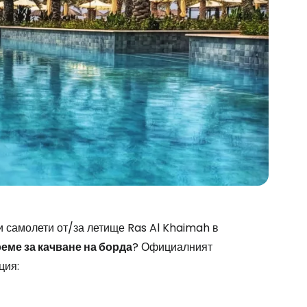
stee
 самолети от/за летище Ras Al Khaimah в
еме за качване на борда
? Официалният
ция:
одължете с Google