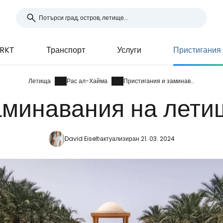
 RKT
Транспорт
Услуги
Пристигания
Летища
Рас ал-Хайма
Пристигания и заминавания
аминавания на лет
David Eiselt
актуализиран 21. 03. 2024