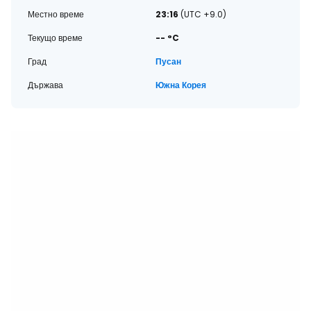
Местно време
23:16
(UTC +9.0)
Текущо време
-- °C
Град
Пусан
Държава
Южна Корея