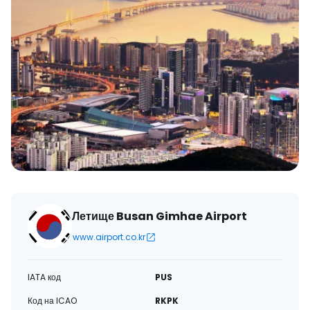
Летище Busan Gimhae Airport
www.airport.co.kr
IATA код
PUS
Код на ICAO
RKPK