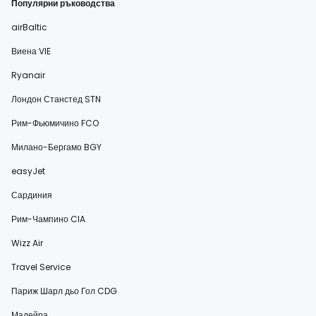
Популярни ръководства
airBaltic
Виена VIE
Ryanair
Лондон Станстед STN
Рим-Фьюмичино FCO
Милано-Бергамо BGY
easyJet
Сардиния
Рим-Чампино CIA
Wizz Air
Travel Service
Париж Шарл дьо Гол CDG
Мадейра