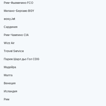
Рим-Фьюмичино FCO
Милано-Бергамо BGY
easyJet
Сардиния
Рим-Чампино CIA
Wizz Air
Travel Service
Париж Шарл дьо Гол CDG
Мадейра
Малта
Венеция
Исландия
Рим