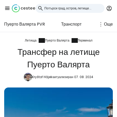
Пуерто Валярта PVR
Транспорт
Още
Влезте в Cestee
... световната общност на туристите
Летища
Пуерто Валярта
Терминал
Трансфер на летище
Продължете с Google
Пуерто Валярта
Kryštof Hájek
актуализиран 07. 08. 2024
Продължете с Facebook
Продължете с имейл