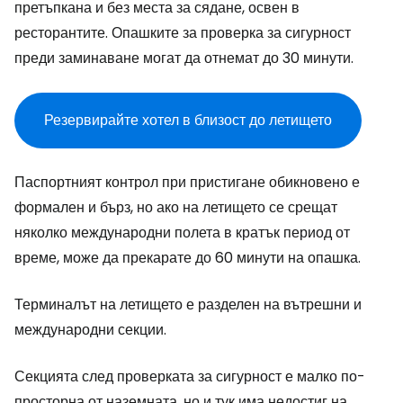
претъпкана и без места за сядане, освен в
ресторантите. Опашките за проверка за сигурност
преди заминаване могат да отнемат до 30 минути.
Резервирайте хотел в близост до летището
Паспортният контрол при пристигане обикновено е
формален и бърз, но ако на летището се срещат
няколко международни полета в кратък период от
време, може да прекарате до 60 минути на опашка.
Терминалът на летището е разделен на вътрешни и
международни секции.
Секцията след проверката за сигурност е малко по-
просторна от наземната, но и тук има недостиг на