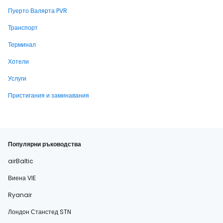
Пуерто Валярта PVR
Транспорт
Терминал
Хотели
Услуги
Пристигания и заминавания
Популярни ръководства
airBaltic
Виена VIE
Ryanair
Лондон Станстед STN