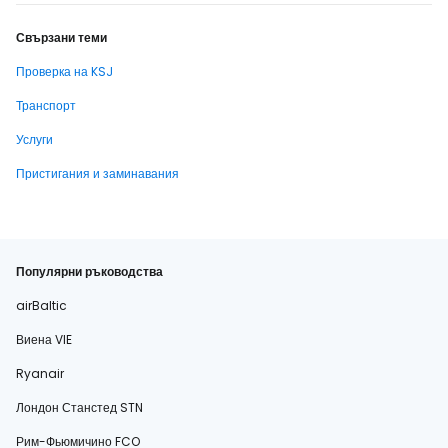
Свързани теми
Проверка на KSJ
Транспорт
Услуги
Пристигания и заминавания
Популярни ръководства
airBaltic
Виена VIE
Ryanair
Лондон Станстед STN
Рим-Фьюмичино FCO