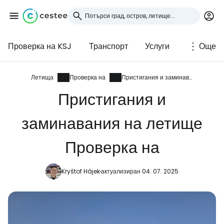
Проверка на KSJ
Транспорт
Услуги
Още
Влезте в Cestee
... световната общност на туристите
Летища
Проверка на
Пристигания и заминавания
Пристигания и
Продължете с Google
заминавания на летище
Проверка на
Продължете с Facebook
Kryštof Hájek
актуализиран 04. 07. 2025
Продължете с имейл