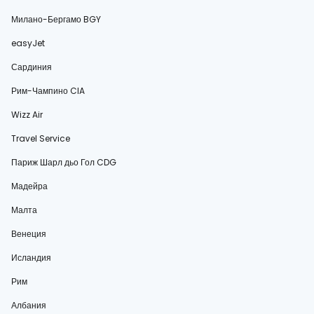
Милано-Бергамо BGY
easyJet
Сардиния
Рим-Чампино CIA
Wizz Air
Travel Service
Париж Шарл дьо Гол CDG
Мадейра
Малта
Венеция
Исландия
Рим
Албания