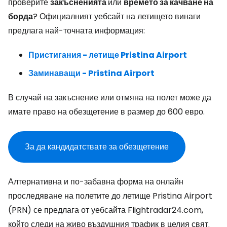
проверите
закъсненията
или
времето за качване на
борда
? Официалният уебсайт на летището винаги
предлага най-точната информация:
Пристигания - летище Pristina Airport
Заминаващи - Pristina Airport
В случай на закъснение или отмяна на полет може да
имате право на обезщетение в размер до 600 евро.
За да кандидатствате за обезщетение
Алтернативна и по-забавна форма на онлайн
проследяване на полетите до летище Pristina Airport
(PRN) се предлага от уебсайта Flightradar24.com,
който следи на живо въздушния трафик в целия свят.