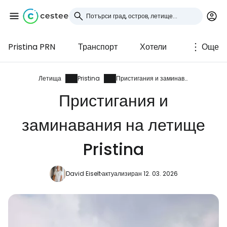
Pristina PRN
Транспорт
Хотели
Още
Влезте в Cestee
... световната общност на туристите
Летища
Pristina
Пристигания и заминавания
Пристигания и
Продължете с Google
заминавания на летище
Pristina
Продължете с Facebook
David Eiselt
актуализиран 12. 03. 2026
Продължете с имейл