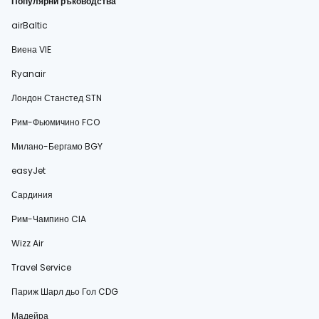
Популярни ръководства
airBaltic
Виена VIE
Ryanair
Лондон Станстед STN
Рим-Фьюмичино FCO
Милано-Бергамо BGY
easyJet
Сардиния
Рим-Чампино CIA
Wizz Air
Travel Service
Париж Шарл дьо Гол CDG
Мадейра