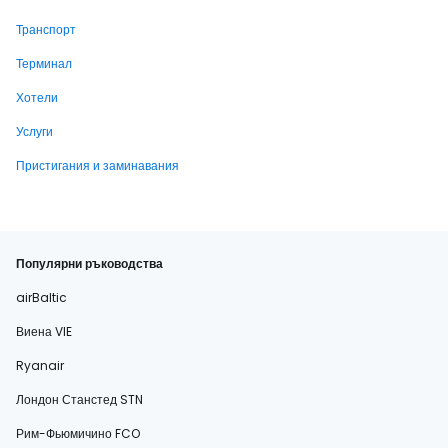
Транспорт
Терминал
Хотели
Услуги
Пристигания и заминавания
Популярни ръководства
airBaltic
Виена VIE
Ryanair
Лондон Станстед STN
Рим-Фьюмичино FCO