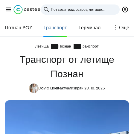
Познан POZ
Транспорт
Терминал
Още
Влезте в Cestee
... световната общност на туристите
Летища
Познан
Транспорт
Транспорт от летище
Продължете с Google
Познан
David Eiselt
актуализиран 28. 10. 2025
Продължете с Facebook
Продължете с имейл