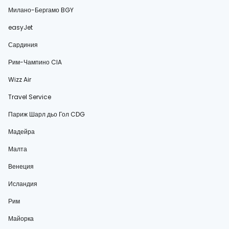
Милано-Бергамо BGY
easyJet
Сардиния
Рим-Чампино CIA
Wizz Air
Travel Service
Париж Шарл дьо Гол CDG
Мадейра
Малта
Венеция
Исландия
Рим
Майорка