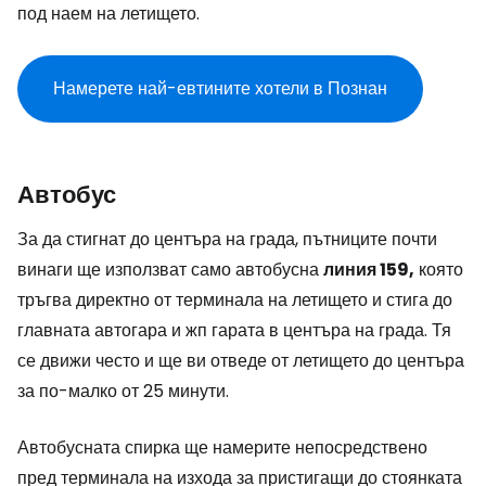
под наем на летището.
Намерете най-евтините хотели в Познан
Автобус
За да стигнат до центъра на града, пътниците почти
винаги ще използват само автобусна
линия 159,
която
тръгва директно от терминала на летището и стига до
главната автогара и жп гарата в центъра на града. Тя
се движи често и ще ви отведе от летището до центъра
за по-малко от 25 минути.
Автобусната спирка ще намерите непосредствено
пред терминала на изхода за пристигащи до стоянката