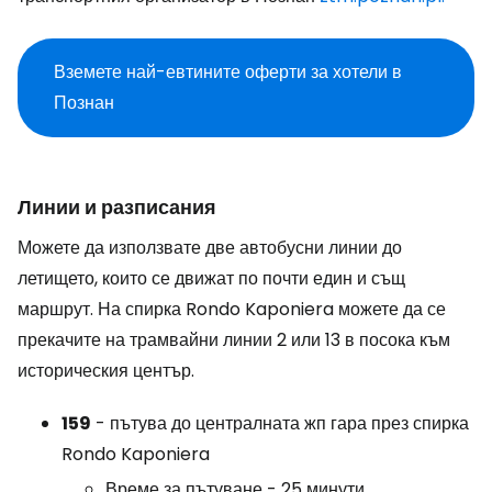
Вземете най-евтините оферти за хотели в
Познан
Линии и разписания
Можете да използвате две автобусни линии до
летището, които се движат по почти един и същ
маршрут. На спирка Rondo Kaponiera можете да се
прекачите на трамвайни линии 2 или 13 в посока към
историческия център.
159
- пътува до централната жп гара през спирка
Rondo Kaponiera
Време за пътуване - 25 минути