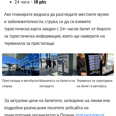
24 часа -
18 pln
Ако планирате веднага да разгледате местните музеи
и забележителности, струва си да си вземете
туристическа карта заедно с 24-часов билет от бюрото
за туристическа информация, което ще намерите на
терминала за пристигащи.
Пристигащи и автобусна
Машината за билети на
Терминал за закупуване
спирка
летището
на билет в автобуса
За актуални цени на билетите, затваряне на линии или
подробни разписания посетете уебсайта на
транспортния организатор в Познан
ztm.poznan.pl.