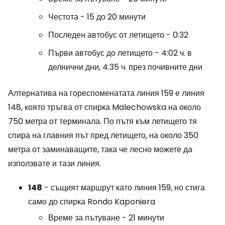
Честота - 15 до 20 минути
Последен автобус от летището - 0:32
Първи автобус до летището - 4:02 ч. в
делнични дни, 4:35 ч. през почивните дни
Алтернатива на гореспоменатата линия 159 е линия
148, която тръгва от спирка Malechowska на около
750 метра от терминала. По пътя към летището тя
спира на главния път пред летището, на около 350
метра от заминаващите, така че лесно можете да
използвате и тази линия.
148
- същият маршрут като линия 159, но стига
само до спирка Rondo Kaponiera
Време за пътуване - 21 минути