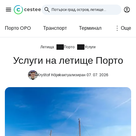
Порто OPO
Транспорт
Терминал
Още
Влезте в Cestee
... световната общност на туристите
Летища
Порто
Услуги
Услуги на летище Порто
Продължете с Google
Kryštof Hájek
актуализиран 07. 07. 2026
Продължете с Facebook
Продължете с имейл