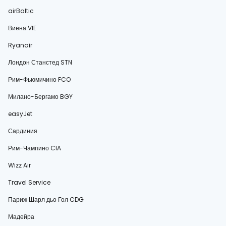
airBaltic
Виена VIE
Ryanair
Лондон Станстед STN
Рим-Фьюмичино FCO
Милано-Бергамо BGY
easyJet
Сардиния
Рим-Чампино CIA
Wizz Air
Travel Service
Париж Шарл дьо Гол CDG
Мадейра