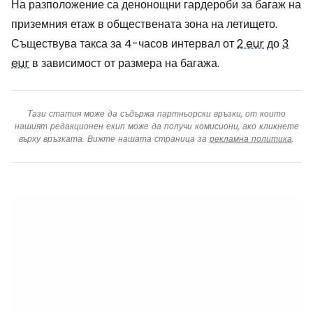
На разположение са денонощни гардероби за багаж на
приземния етаж в обществената зона на летището.
Съществува такса за 4-часов интервал от
2 eur
до
3
eur
в зависимост от размера на багажа.
Тази статия може да съдържа партньорски връзки, от които
нашият редакционен екип може да получи комисиони, ако кликнете
върху връзката. Вижте нашата страница за
рекламна политика
.