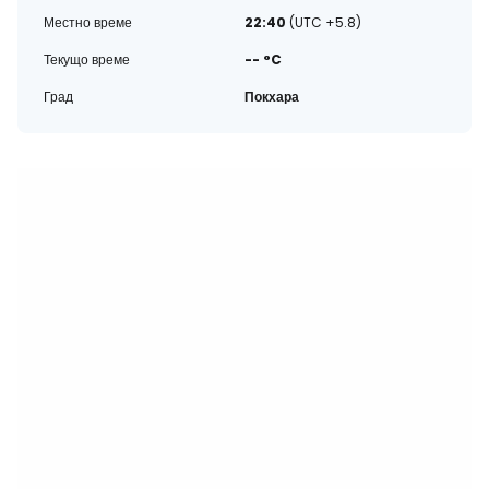
Местно време
22:40
(UTC +5.8)
Текущо време
-- °C
Град
Покхара