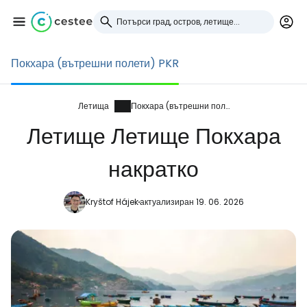
Покхара (вътрешни полети) PKR
Влезте в Cestee
... световната общност на туристите
Летища
Покхара (вътрешни полети)
Летище Летище Покхара
Продължете с Google
накратко
Kryštof Hájek
актуализиран 19. 06. 2026
Продължете с Facebook
Продължете с имейл