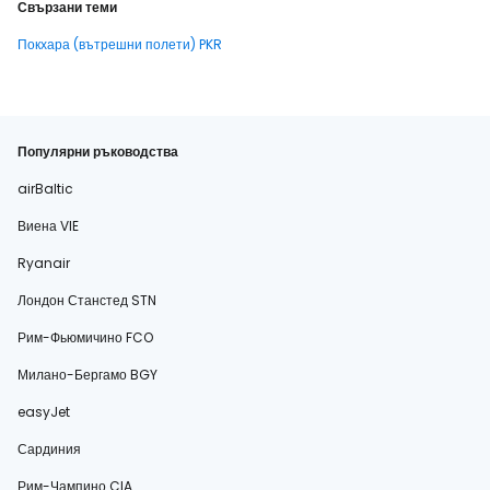
Свързани теми
Покхара (вътрешни полети) PKR
Популярни ръководства
airBaltic
Виена VIE
Ryanair
Лондон Станстед STN
Рим-Фьюмичино FCO
Милано-Бергамо BGY
easyJet
Сардиния
Рим-Чампино CIA