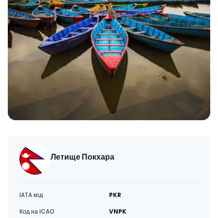
Летище Покхара
IATA код
PKR
Код на ICAO
VNPK