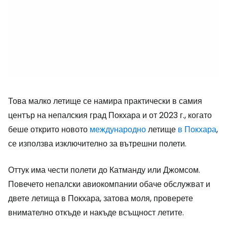
Това малко летище се намира практически в самия
център на непалския град Покхара и от 2023 г., когато
беше открито новото
международно
летище
в Покхара
,
се използва изключително за вътрешни полети.
Оттук има чести полети до Катманду или Джомсом.
Повечето непалски авиокомпании обаче обслужват и
двете летища в Покхара, затова моля, проверете
внимателно откъде и накъде всъщност летите.