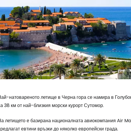
Най-натовареното летище в Черна гора се намира в Голубов
а 38 км от най-близкия морски курорт Сутомор.
На летището е базирана националната авиокомпания Air M
редлагат евтини връзки до няколко европейски града.