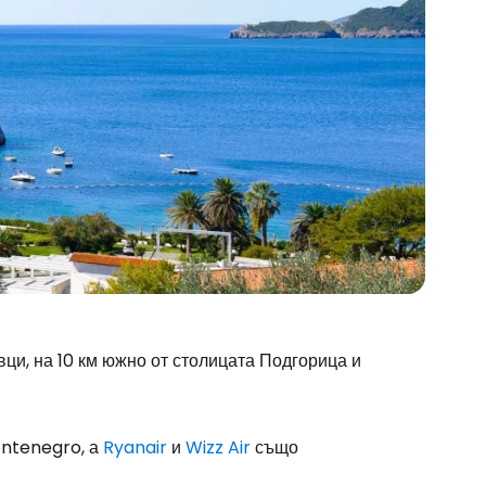
ци, на 10 км южно от столицата Подгорица и
ontenegro, а
Ryanair
и
Wizz Air
също