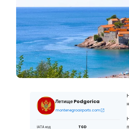
Летище Podgorica
н
montenegroairports.com
п
IATA код
TGD