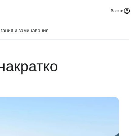
Влезте
гания и заминавания
накратко