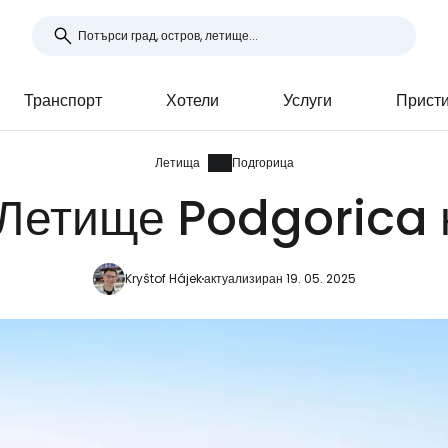
Транспорт
Хотели
Услуги
Присти
Летища
Подгорица
Летище Podgorica 
Kryštof Hájek
актуализиран 19. 05. 2025