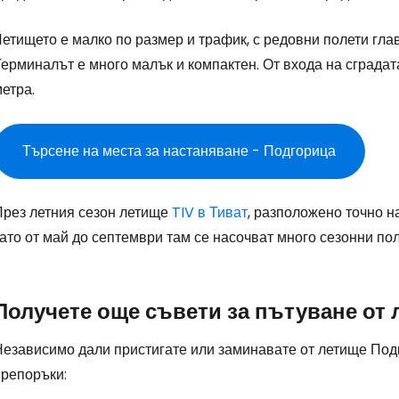
Влезте в Ce
етището е малко по размер и трафик, с редовни полети гла
ерминалът е много малък и компактен. От входа на сградат
... световната общност на туристите
етра.
Пр
Търсене на места за настаняване - Подгорица
Про
През летния сезон летище
TIV в Тиват
, разположено точно н
ато от май до септември там се насочват много сезонни пол
Про
Получете още съвети за пътуване от
Независимо дали пристигате или заминавате от летище Подг
препоръки: