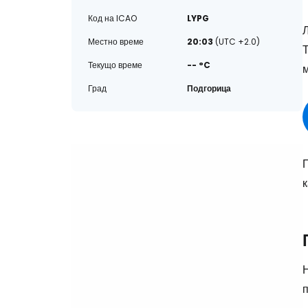
Код на ICAO
LYPG
Л
Местно време
20:03
(UTC +2.0)
Т
Текущо време
-- °C
м
Град
Подгорица
к