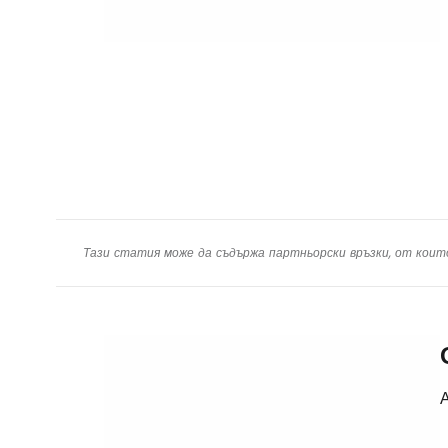
Тази статия може да съдържа партньорски връзки, от коит
А