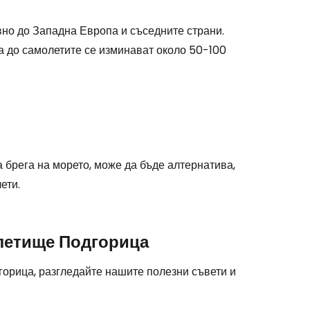
stee
вно до Западна Европа и съседните страни.
а до самолетите се изминават около 50-100
одължете с Google
дължете с Facebook
а брега на морето, може да бъде алтернатива,
ети.
дължете с имейл
 летище Подгорица
орица, разгледайте нашите полезни съвети и