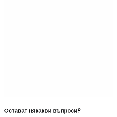
Остават някакви въпроси?