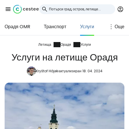
Орадя OMR
Транспорт
Услуги
Още
Влезте в Cestee
... световната общност на туристите
Летища
Орадя
Услуги
Услуги на летище Орадя
Продължете с Google
Kryštof Hájek
актуализиран 18. 04. 2024
Продължете с Facebook
Продължете с имейл