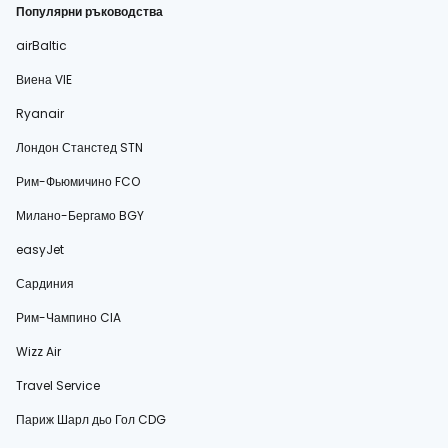
Популярни ръководства
airBaltic
Виена VIE
Ryanair
Лондон Станстед STN
Рим-Фьюмичино FCO
Милано-Бергамо BGY
easyJet
Сардиния
Рим-Чампино CIA
Wizz Air
Travel Service
Париж Шарл дьо Гол CDG