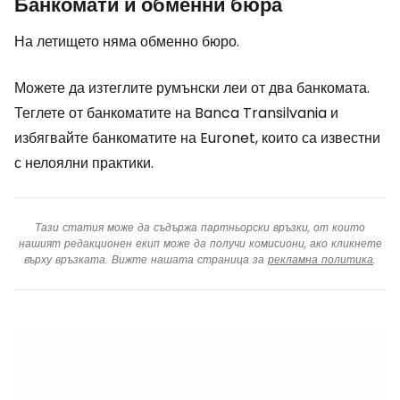
Банкомати и обменни бюра
На летището няма обменно бюро.
Можете да изтеглите румънски леи от два банкомата.
Теглете от банкоматите на Banca Transilvania и
избягвайте банкоматите на Euronet, които са известни
с нелоялни практики.
Тази статия може да съдържа партньорски връзки, от които
нашият редакционен екип може да получи комисиони, ако кликнете
върху връзката. Вижте нашата страница за
рекламна политика
.