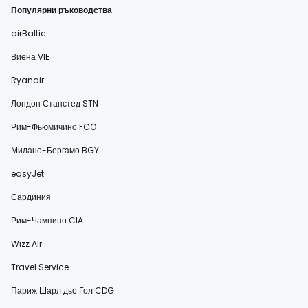
Популярни ръководства
airBaltic
Виена VIE
Ryanair
Лондон Станстед STN
Рим-Фьюмичино FCO
Милано-Бергамо BGY
easyJet
Сардиния
Рим-Чампино CIA
Wizz Air
Travel Service
Париж Шарл дьо Гол CDG