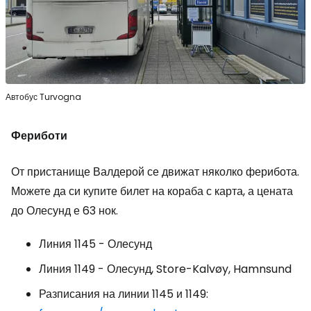
Автобус Turvogna
Фериботи
От пристанище Валдерой се движат няколко ферибота.
Можете да си купите билет на кораба с карта, а цената
до Олесунд е 63 нок.
Линия 1145 - Олесунд
Линия 1149 - Олесунд, Store-Kalvøy, Hamnsund
Разписания на линии 1145 и 1149: