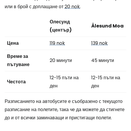
или в брой с доплащане от
20 nok
.
Олесунд
Ålesund Moa
(център)
Цена
119 nok
139 nok
Време за
20 минути
45 минути
пътуване
12-15 пъти на
12-15 пъти на
Честота
ден
ден
Разписанието на автобусите е съобразено с текущото
разписание на полетите, така че да можете да стигнете
до и от всички заминаващи и пристигащи полети.