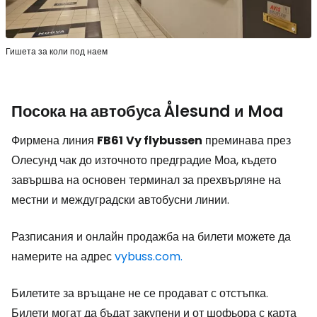
Гишета за коли под наем
Посока на автобуса Ålesund и Moa
Фирмена линия
FB61
Vy flybussen
преминава през
Олесунд чак до източното предградие Моа, където
завършва на основен терминал за прехвърляне на
местни и междуградски автобусни линии.
Разписания и онлайн продажба на билети можете да
намерите на адрес
vybuss.com.
Билетите за връщане не се продават с отстъпка.
Билети могат да бъдат закупени и от шофьора с карта