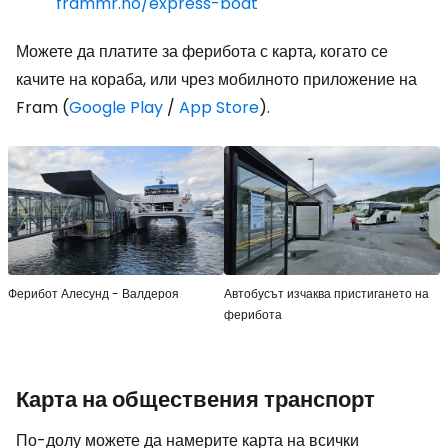
frammr.no/express-boat
Можете да платите за ферибота с карта, когато се
качите на кораба, или чрез мобилното приложение на
Fram (
Google Play
/
App Store
).
Ферибот Алесунд - Валдероя
Автобусът изчаква пристигането на
ферибота
Карта на обществения транспорт
По-долу можете да намерите карта на всички