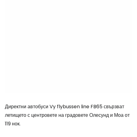
Директни автобуси Vy flybussen line FB65 свързват
летището с центровете на градовете Олесунд и Моа от
119 нок.