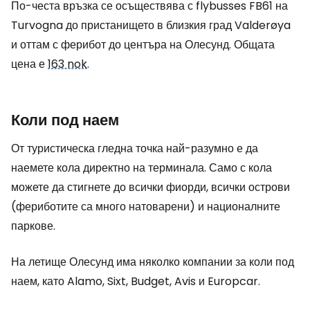
По-честа връзка се осъществява с flybusses FB61 на
Turvogna до пристанището в близкия град Valderøya
и оттам с ферибот до центъра на Олесунд. Общата
цена е
163 nok
.
Коли под наем
От туристическа гледна точка най-разумно е да
наемете кола директно на терминала. Само с кола
можете да стигнете до всички фиорди, всички острови
(фериботите са много натоварени) и националните
паркове.
На летище Олесунд има няколко компании за коли под
наем, като Alamo, Sixt, Budget, Avis и Europcar.