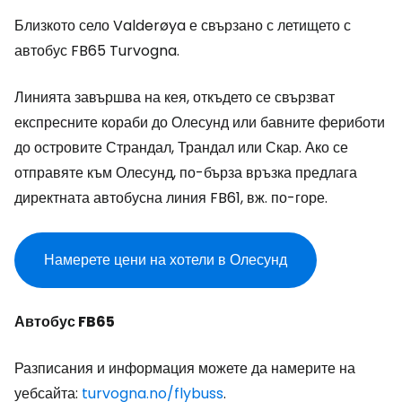
Близкото село Valderøya е свързано с летището с
автобус FB65 Turvogna.
Линията завършва на кея, откъдето се свързват
експресните кораби до Олесунд или бавните фериботи
до островите Страндал, Трандал или Скар. Ако се
отправяте към Олесунд, по-бърза връзка предлага
директната автобусна линия FB61, вж. по-горе.
Намерете цени на хотели в Олесунд
Автобус FB65
Разписания и информация можете да намерите на
уебсайта:
turvogna.no/flybuss
.