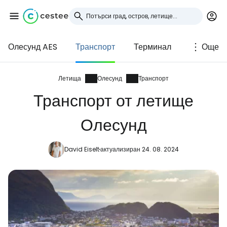
Олесунд AES
Транспорт
Терминал
Още
Влезте в Cestee
... световната общност на туристите
Летища
Олесунд
Транспорт
Транспорт от летище
Продължете с Google
Олесунд
David Eiselt
актуализиран 24. 08. 2024
Продължете с Facebook
Продължете с имейл